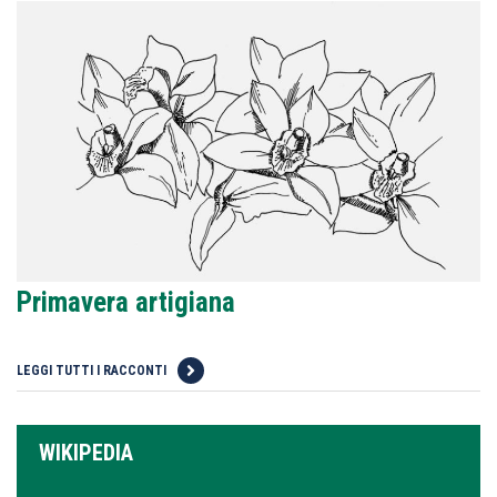
Primavera artigiana
LEGGI TUTTI I RACCONTI
WIKIPEDIA