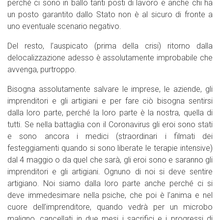
perché ci sono in ballo tanti posti di lavoro e anche chi ha
un posto garantito dallo Stato non è al sicuro di fronte a
uno eventuale scenario negativo.
Del resto, l’auspicato (prima della crisi) ritorno dalla
delocalizzazione adesso è assolutamente improbabile che
avvenga, purtroppo.
Bisogna assolutamente salvare le imprese, le aziende, gli
imprenditori e gli artigiani e per fare ciò bisogna sentirsi
dalla loro parte, perché la loro parte è la nostra, quella di
tutti. Se nella battaglia con il Coronavirus gli eroi sono stati
e sono ancora i medici (straordinari i filmati dei
festeggiamenti quando si sono liberate le terapie intensive)
dal 4 maggio o da quel che sarà, gli eroi sono e saranno gli
imprenditori e gli artigiani. Ognuno di noi si deve sentire
artigiano. Noi siamo dalla loro parte anche perché ci si
deve immedesimare nella psiche, che poi è l’anima e nel
cuore dell’imprenditore, quando vedrà per un microbo
maligno, cancellati in due mesi i sacrifici e i progressi di