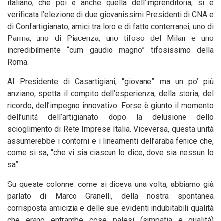
italiano, che poi è anche quella dell’imprenditoria, si è
verificata l’elezione di due giovanissimi Presidenti di CNA e
di Confartigianato, amici tra loro e di fatto conterranei, uno di
Parma, uno di Piacenza, uno tifoso del Milan e uno
incredibilmente “cum gaudio magno” tifosissimo della
Roma.
Al Presidente di Casartigiani, “giovane” ma un po’ più
anziano, spetta il compito dell’esperienza, della storia, del
ricordo, dell’impegno innovativo. Forse è giunto il momento
dell’unità dell’artigianato dopo la delusione dello
scioglimento di Rete Imprese Italia. Viceversa, questa unità
assumerebbe i contorni e i lineamenti dell’araba fenice che,
come si sa, “che vi sia ciascun lo dice, dove sia nessun lo
sa”.
Su queste colonne, come si diceva una volta, abbiamo già
parlato di Marco Granelli, della nostra spontanea
corrisposta amicizia e delle sue evidenti indubitabili qualità
che erano entrambe cose palesi (simpatia e qualità)