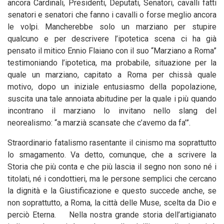
ancora Cardinali, Presidenti, Deputati, Senatori, cavalli fatti
senatori e senatori che fanno i cavalli o forse meglio ancora
le volpi. Mancherebbe solo un marziano per stupire
qualcuno e per descrivere l’ipotetica scena ci ha già
pensato il mitico Ennio Flaiano con il suo “Marziano a Roma”
testimoniando l’ipotetica, ma probabile, situazione per la
quale un marziano, capitato a Roma per chissà quale
motivo, dopo un iniziale entusiasmo della popolazione,
suscita una tale annoiata abitudine per la quale i più quando
incontrano il marziano lo invitano nello slang del
neorealismo: “a marzià scansate che c’avemo da fa’”.
Straordinario fatalismo rasentante il cinismo ma soprattutto
lo smagamento. Va detto, comunque, che a scrivere la
Storia che più conta e che più lascia il segno non sono né i
titolati, né i condottieri, ma le persone semplici che cercano
la dignità e la Giustificazione e questo succede anche, se
non soprattutto, a Roma, la città delle Muse, scelta da Dio e
perciò Eterna. Nella nostra grande storia dell’artigianato