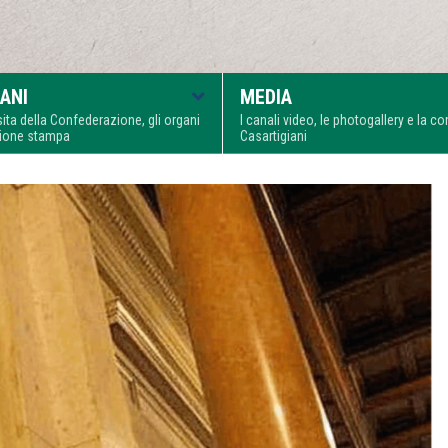
ANI
MEDIA
visita della Confederazione, gli organi
I canali video, le photogallery e la 
zione stampa
Casartigiani