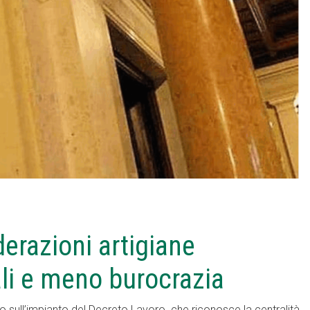
erazioni artigiane
ali e meno burocrazia
o sull’impianto del Decreto Lavoro, che riconosce la centralità