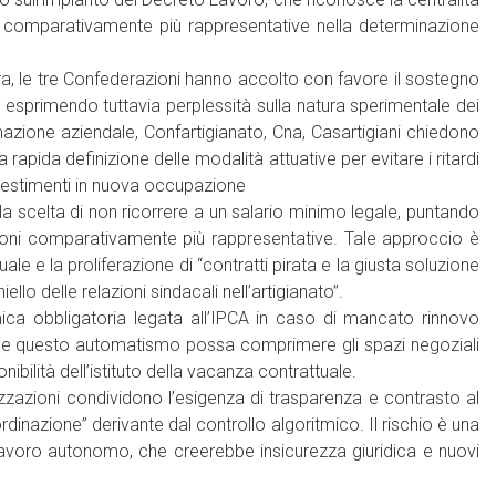
ni comparativamente più rappresentative nella determinazione
, le tre Confederazioni hanno accolto con favore il sostegno
, esprimendo tuttavia perplessità sulla natura sperimentale dei
azione aziendale, Confartigianato, Cna, Casartigiani chiedono
rapida definizione delle modalità attuative per evitare i ritardi
nvestimenti in nuova occupazione
la scelta di non ricorrere a un salario minimo legale, puntando
azioni comparativamente più rappresentative. Tale approccio è
le e la proliferazione di “contratti pirata e la giusta soluzione
iello delle relazioni sindacali nell’artigianato”.
mica obbligatoria legata all’IPCA in caso di mancato rinnovo
 che questo automatismo possa comprimere gli spazi negoziali
nibilità dell’istituto della vacanza contrattuale.
anizzazioni condividono l’esigenza di trasparenza e contrasto al
dinazione” derivante dal controllo algoritmico. Il rischio è una
lavoro autonomo, che creerebbe insicurezza giuridica e nuovi