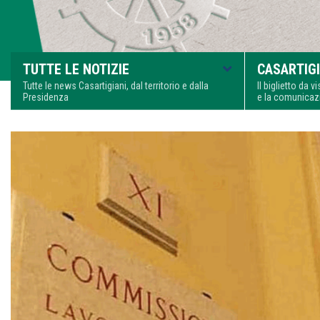
TUTTE LE NOTIZIE
CASARTIGI
Tutte le news Casartigiani, dal territorio e dalla
Il biglietto da 
Presidenza
e la comunica