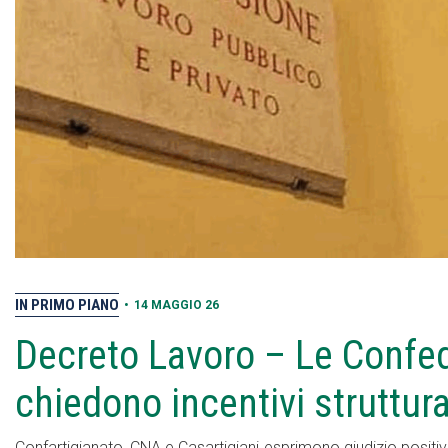
IN PRIMO PIANO
•
14 MAGGIO 26
Decreto Lavoro – Le Confed
chiedono incentivi struttur
Confartigianato, CNA e Casartigiani esprimono giudizio positiv