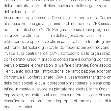
della contrattazione collettiva nazionale delle organizzazio
del “salario giusto”.
In audizione oggi presso la Commissione Lavoro della Camera
all’occupazione di giovani, donne e all’interno della ZES unica
bonus limitati al solo 2026. Per garantire una reale programm
un orizzonte almeno triennale delle agevolazioni, insieme a una 
e le incertezze applicative che in passato hanno frenato gli i
Sul fronte del “salario giusto”, le Confederazioni promuovono 
invece sulla centralità dei CCNL sottoscritti dalle organizz
considerato l’unico in grado di contrastare il dumping contrattua
per valorizzare le prestazioni di welfare bilaterale, fiore all’occh
Per quanto riguarda l’introduzione dell’anticipazione econo
contrattuale, Confartigianato, CNA e Casartigiani ritengono
delle parti sociali, le quali dovrebbero mantenere la piena dispo
Infine, in merito al lavoro su piattaforme digitali, le tre Org
caporalato, ma invitano alla cautela sulla “presunzione di subor
classificazione automatica e impropria di forme genuine di 
oneri burocratici.