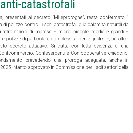
anti-catastrofali
presentati al decreto “Milleproroghe”, resta confermato il
i polizze contro i rischi catastrofali e le calamità naturali da
quattro milioni di imprese – micro, piccole, medie e grandi –
polizze di particolare complessità, per le quali si è, peraltro,
sto decreto attuativo. Si tratta con tutta evidenza di una
i, Confcommercio, Confesercenti e Confcooperative chiedono,
mendamento prevedendo una proroga adeguata, anche in
25 intanto approvato in Commissione per i soli settori della