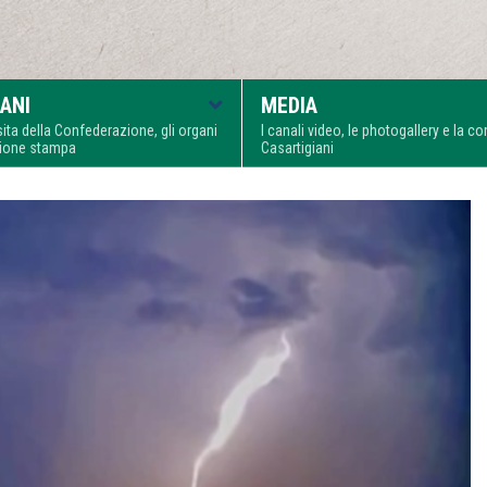
ANI
MEDIA
visita della Confederazione, gli organi
I canali video, le photogallery e la 
zione stampa
Casartigiani