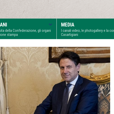
ANI
MEDIA
visita della Confederazione, gli organi
I canali video, le photogallery e la 
zione stampa
Casartigiani