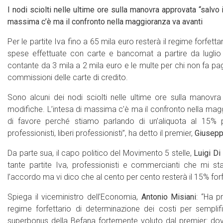
I nodi sciolti nelle ultime ore sulla manovra approvata “salvo
massima c’è ma il confronto nella maggioranza va avanti
Per le partite Iva fino a 65 mila euro resterà il regime forfet
spese effettuate con carte e bancomat a partire da luglio 
contante da 3 mila a 2 mila euro e le multe per chi non fa pag
commissioni delle carte di credito.
Sono alcuni dei nodi sciolti nelle ultime ore sulla manovr
modifiche. L’intesa di massima c’è ma il confronto nella mag
di favore perché stiamo parlando di un’aliquota al 15% pe
professionisti, liberi professionisti”, ha detto il premier,
Giusepp
Da parte sua, il capo politico del Movimento 5 stelle,
Luigi Di
tante partite Iva, professionisti e commercianti che mi st
l’accordo ma vi dico che al cento per cento resterà il 15% forf
Spiega il viceministro dell’Economia,
Antonio Misiani
: “Ha p
regime forfettario di determinazione dei costi per semplifi
superbonus della Befana fortemente voluto dal premier: do