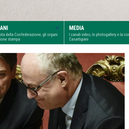
ANI
MEDIA
visita della Confederazione, gli organi
I canali video, le photogallery e la 
zione stampa
Casartigiani