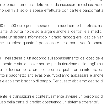
arte, e non come una detrazione da incassare in dichiarazione
orno del 19%, solo le spese effettuate con carte e bancomat a
00 e i 500 euro per le spese dal parrucchiere e l’estetista, ma
ante. Si punta inoltre ad allargare anche ai dentisti e ai medici.
re un sistema informatico in grado raccogliere i dati dei vari
e che calcolerà quanto il possessore della carta vedrà tornare
 – nell’attesa di un accordo sull’abbassamento dei costi delle
gamento – sia le nuove norme per la riduzione della soglia sul
empi tecnici per la creazione di una piattaforma informatica
 tutto il pacchetto anti evasione. “Vogliamo abbassare e anche
e e abbiamo bisogno di tempo. Per questo abbiamo deciso di
amente le transazioni e contestualmente avviare un percorso di
a l’uso della carta di credito costruendo un sistema coerente”.