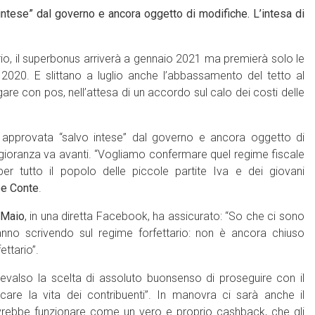
 intese” dal governo e ancora oggetto di modifiche. L’intesa di
tario, il superbonus arriverà a gennaio 2021 ma premierà solo le
2020. E slittano a luglio anche l’abbassamento del tetto al
are con pos, nell’attesa di un accordo sul calo dei costi delle
a approvata “salvo intese” dal governo e ancora oggetto di
gioranza va avanti. “Vogliamo confermare quel regime fiscale
r tutto il popolo delle piccole partite Iva e dei giovani
e Conte
.
 Maio
, in una diretta Facebook, ha assicurato: “So che ci sono
anno scrivendo sul regime forfettario: non è ancora chiuso
ettario”.
revalso la scelta di assoluto buonsenso di proseguire con il
care la vita dei contribuenti”. In manovra ci sarà anche il
vrebbe funzionare come un vero e proprio cashback, che gli