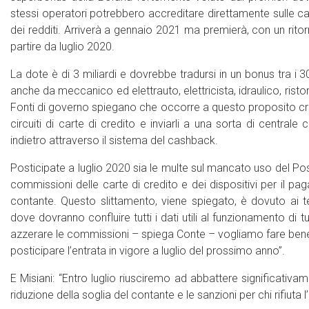
stessi operatori potrebbero accreditare direttamente sulle c
dei redditi. Arriverà a gennaio 2021 ma premierà, con un rit
partire da luglio 2020.
La dote è di 3 miliardi e dovrebbe tradursi in un bonus tra i 3
anche da meccanico ed elettrauto, elettricista, idraulico, ristor
Fonti di governo spiegano che occorre a questo proposito crea
circuiti di carte di credito e inviarli a una sorta di central
indietro attraverso il sistema del cashback.
Posticipate a luglio 2020 sia le multe sul mancato uso del Pos
commissioni delle carte di credito e dei dispositivi per il pa
contante. Questo slittamento, viene spiegato, è dovuto ai t
dove dovranno confluire tutti i dati utili al funzionamento di
azzerare le commissioni – spiega Conte – vogliamo fare ben
posticipare l’entrata in vigore a luglio del prossimo anno”.
E Misiani: “Entro luglio riusciremo ad abbattere significativ
riduzione della soglia del contante e le sanzioni per chi rifiut