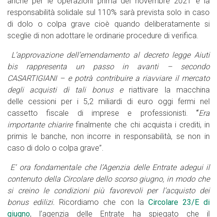
anche per le operazioni prima del novembre 2021 e la
responsabilità solidale sul 110% sarà prevista solo in caso
di dolo o colpa grave cioè quando deliberatamente si
sceglie di non adottare le ordinarie procedure di verifica.
L’approvazione dell’emendamento al decreto legge Aiuti
bis rappresenta un passo in avanti –
secondo
CASARTIGIANI – e potrà contribuire a riavviare il mercato
degli acquisti di tali bonus e
riattivare la macchina
delle cessioni per i 5,2 miliardi di euro oggi fermi nel
cassetto fiscale di imprese e professionisti.
“
Era
importante chiarire
finalmente che chi acquista i crediti, in
primis le banche, non incorre in responsabilità, se non in
caso di dolo o colpa grave”.
E’ ora fondamentale che l’Agenzia delle Entrate adegui il
contenuto della Circolare dello scorso giugno, in modo che
si creino le condizioni più favorevoli per l’acquisto dei
bonus edilizi.
Ricordiamo che con la
Circolare 23/E di
giugno
, l’agenzia delle Entrate ha spiegato che il