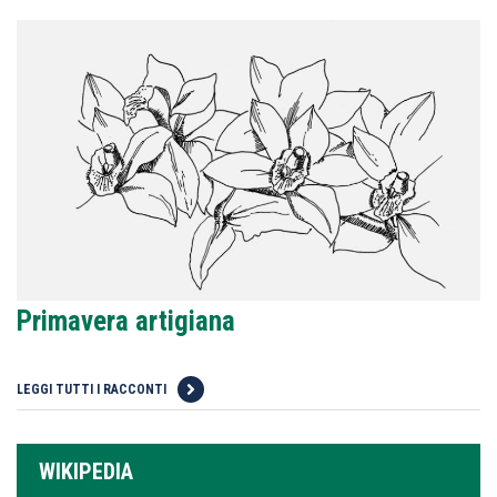
Primavera artigiana
LEGGI TUTTI I RACCONTI
WIKIPEDIA