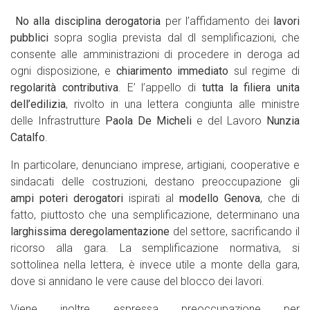
No alla disciplina derogatoria
per l’affidamento dei
lavori
pubblici
sopra soglia prevista dal dl semplificazioni, che
consente alle amministrazioni di procedere in deroga ad
ogni disposizione, e
chiarimento immediato
sul regime di
regolarità contributiva
. E’ l’appello di
tutta la filiera unita
dell’edilizia
, rivolto in una lettera congiunta alle ministre
delle Infrastrutture
Paola De Micheli
e del Lavoro
Nunzia
Catalfo
.
In particolare, denunciano imprese, artigiani, cooperative e
sindacati delle costruzioni, destano preoccupazione gli
ampi poteri derogatori
ispirati al
modello Genova
, che di
fatto, piuttosto che una semplificazione, determinano una
larghissima deregolamentazione
del settore, sacrificando il
ricorso alla gara. La semplificazione normativa, si
sottolinea nella lettera, è invece utile a monte della gara,
dove si annidano le vere cause del blocco dei lavori.
Viene inoltre espressa preoccupazione per