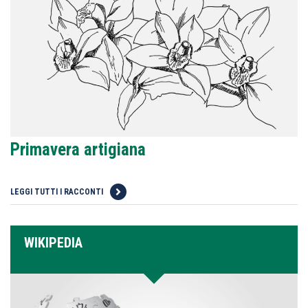
Primavera artigiana
LEGGI TUTTI I RACCONTI
WIKIPEDIA