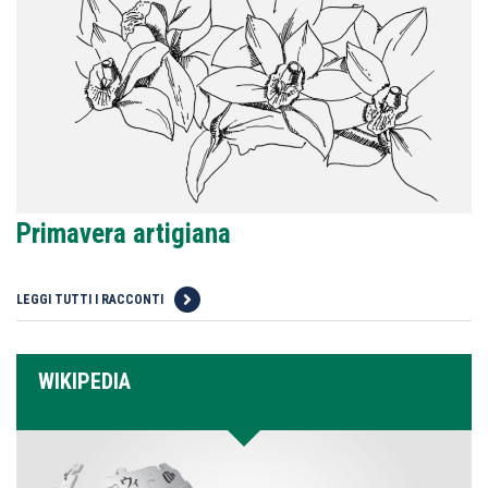
Primavera artigiana
LEGGI TUTTI I RACCONTI
WIKIPEDIA