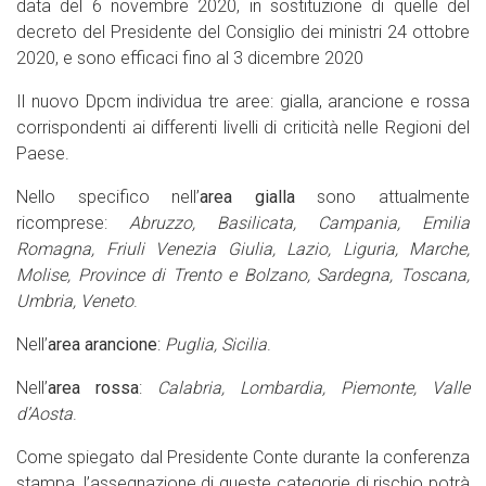
data del 6 novembre 2020, in sostituzione di quelle del
decreto del Presidente del Consiglio dei ministri 24 ottobre
2020, e sono efficaci fino al 3 dicembre 2020
Il nuovo Dpcm individua tre aree: gialla, arancione e rossa
corrispondenti ai differenti livelli di criticità nelle Regioni del
Paese.
Nello specifico nell’
area gialla
sono attualmente
ricomprese:
Abruzzo, Basilicata, Campania, Emilia
Romagna, Friuli Venezia Giulia, Lazio, Liguria, Marche,
Molise, Province di Trento e Bolzano, Sardegna, Toscana,
Umbria, Veneto
.
Nell’
area arancione
:
Puglia, Sicilia
.
Nell’
area rossa
:
Calabria, Lombardia, Piemonte, Valle
d’Aosta
.
Come spiegato dal Presidente Conte durante la conferenza
stampa, l’assegnazione di queste categorie di rischio potrà