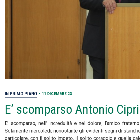
IN PRIMO PIANO
•
11 DICEMBRE 23
E’ scomparso Antonio Cipr
E’ scomparso, nell’ incredulità e nel dolore, l’amico fratern
Solamente mercoledì, nonostante gli evidenti segni di stanch
particolare, con il solito impeto, il solito coraggio e quella