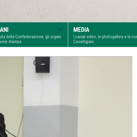
ANI
MEDIA
visita della Confederazione, gli organi
I canali video, le photogallery e la 
zione stampa
Casartigiani