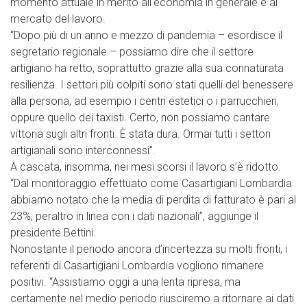
momento attuale in merito all’economia in generale e al
mercato del lavoro.
“Dopo più di un anno e mezzo di pandemia – esordisce il
segretario regionale – possiamo dire che il settore
artigiano ha retto, soprattutto grazie alla sua connaturata
resilienza. I settori più colpiti sono stati quelli del benessere
alla persona, ad esempio i centri estetici o i parrucchieri,
oppure quello dei taxisti. Certo, non possiamo cantare
vittoria sugli altri fronti. È stata dura. Ormai tutti i settori
artigianali sono interconnessi”.
A cascata, insomma, nei mesi scorsi il lavoro s’è ridotto.
“Dal monitoraggio effettuato come Casartigiani Lombardia
abbiamo notato che la media di perdita di fatturato è pari al
23%, peraltro in linea con i dati nazionali”, aggiunge il
presidente Bettini.
Nonostante il periodo ancora d’incertezza su molti fronti, i
referenti di Casartigiani Lombardia vogliono rimanere
positivi. “Assistiamo oggi a una lenta ripresa, ma
certamente nel medio periodo riusciremo a ritornare ai dati