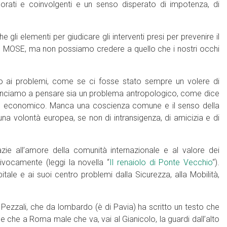
corati e coinvolgenti e un senso disperato di impotenza, di
 elementi per giudicare gli interventi presi per prevenire il
l MOSE, ma non possiamo credere a quello che i nostri occhi
 ai problemi, come se ci fosse stato sempre un volere di
cominciamo a pensare sia un problema antropologico, come dice
 o economico. Manca una coscienza comune e il senso della
a volontà europea, se non di intransigenza, di amicizia e di
zie all’amore della comunità internazionale e al valore dei
nivocamente (leggi la novella “
Il renaiolo di Ponte Vecchio
“).
pitale e ai suoi centro problemi dalla Sicurezza, alla Mobilità,
zzali, che da lombardo (è di Pavia) ha scritto un testo che
 che a Roma male che va, vai al Gianicolo, la guardi dall’alto