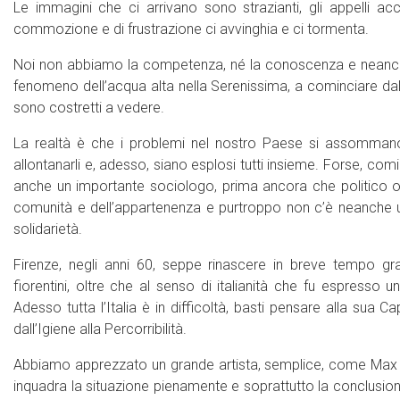
Le immagini che ci arrivano sono strazianti, gli appelli ac
commozione e di frustrazione ci avvinghia e ci tormenta.
Noi non abbiamo la competenza, né la conoscenza e neanche gli
fenomeno dell’acqua alta nella Serenissima, a cominciare da
sono costretti a vedere.
La realtà è che i problemi nel nostro Paese si assommano
allontanarli e, adesso, siano esplosi tutti insieme. Forse, 
anche un importante sociologo, prima ancora che politico
comunità e dell’appartenenza e purtroppo non c’è neanche un
solidarietà.
Firenze, negli anni 60, seppe rinascere in breve tempo gra
fiorentini, oltre che al senso di italianità che fu espresso u
Adesso tutta l’Italia è in difficoltà, basti pensare alla sua Ca
dall’Igiene alla Percorribilità.
Abbiamo apprezzato un grande artista, semplice, come Max Pe
inquadra la situazione pienamente e soprattutto la conclusione