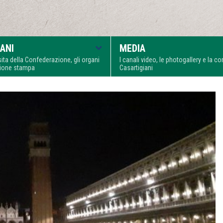
ANI
MEDIA
visita della Confederazione, gli organi
I canali video, le photogallery e la 
zione stampa
Casartigiani