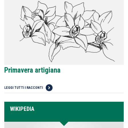
Primavera artigiana
LEGGI TUTTI I RACCONTI
WIKIPEDIA