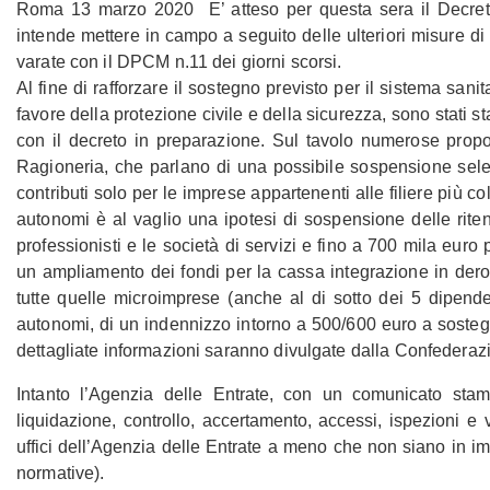
Roma 13 marzo 2020 E’ atteso per questa sera il Decret
intende mettere in campo a seguito delle ulteriori misure
varate con il DPCM n.11 dei giorni scorsi.
Al fine di rafforzare il sostegno previsto per il sistema sanit
favore della protezione civile e della sicurezza, sono stati sta
con il decreto in preparazione. Sul tavolo numerose prop
Ragioneria, che parlano di una possibile sospensione selett
contributi solo per le imprese appartenenti alle filiere più col
autonomi è al vaglio una ipotesi di sospensione delle ritenu
professionisti e le società di servizi e fino a 700 mila euro 
un ampliamento dei fondi per la cassa integrazione in derog
tutte quelle microimprese (anche al di sotto dei 5 dipenden
autonomi, di un indennizzo intorno a 500/600 euro a sosteg
dettagliate informazioni saranno divulgate dalla Confederaz
Intanto
l’Agenzia delle Entrate, con un comunicato stamp
liquidazione, controllo, accertamento, accessi, ispezioni e v
uffici dell’Agenzia delle Entrate a meno che non siano in 
normative).