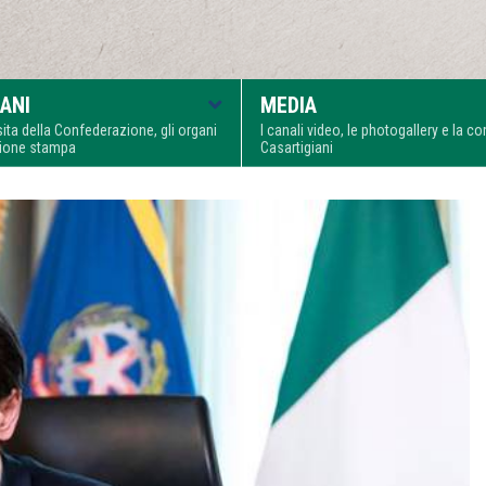
ANI
MEDIA
visita della Confederazione, gli organi
I canali video, le photogallery e la 
zione stampa
Casartigiani