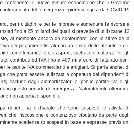
o contenente le nuove misure economiche che il Governo
 di contenimento dell’emergenza epidemiologica da COVID-19
ario, per i cittadini e per le imprese e aumentare le risorse a
nziati fino a 25 miliardi dei quali si prevede di utilizzarne 12
oste, al momento ancora da confermare, con le stime della
iva dei pagamenti fiscali con un rinvio delle ritenute e dei
pite come turismo, fiere, trasporti, spettacolo, cultura. Per gli
te, contributi ed IVA fino a 400 mila euro di fatturato per i
per le partite IVA commercianti e artigiani. Si parla anche, di
a che potrà essere utilizzata a copertura dei dipendenti di
ti) escluse dagli ammortizzatori e, per le partite Iva e gli
no in questo periodo di emergenza. Naturalmente ulteriori e
ione non appena disponibili.
a di ieri, ha dichiarato che sono sospese le attività di
erifiche, riscossione e contenzioso tributario da parte degli
imminente scadenza (o sospesi in
base a espresse previsioni