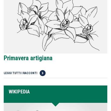
Primavera artigiana
LEGGI TUTTI I RACCONTI
WIKIPEDIA