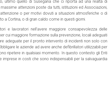
ro, ultimo quello di Susegana che ci riporta ad una realtà di
e massime attenzioni poste da tutti, istituzioni ed Associazioni,
ttenzione o per motivi dovuti a situazioni atmosferiche o di
to a Cortina, o di gran caldo come in questi giorni.
ori e lavoratori nell’avere maggiore consapevolezza delle
er cui maggiore formazione sulla prevenzione, locali adeguati
e adeguate per il pronto intervento di incidenti non solo con
igare le aziende ad avere anche defibrillatori utilizzabili per
o ripetere in qualsiasi momento. In questo contesto gli Enti
le imprese in costi che sono indispensabili per la salvaguardia