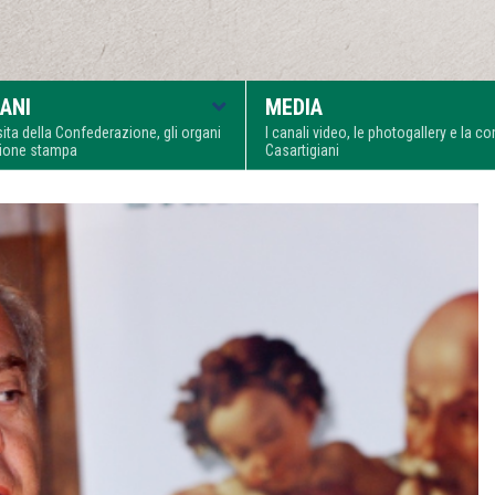
ANI
MEDIA
visita della Confederazione, gli organi
I canali video, le photogallery e la 
zione stampa
Casartigiani