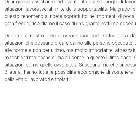
Ogni giorno assistiamo ad eventi luttuosi sui luoghi di lavo
situazioni lavorative al limite della sopportabilità. Malgrado l
questo fenomeno si ripete soprattutto nei momenti di poca a
gran freddo, ricordiamo il caso di un vigilante notturno decedu
Occorre a nostro avviso creare maggiore sintonia tra dat
situazioni che possano creare danno alle persone occupate, p
alle norme e non per ultimo, ma molto importante, attrezzatur
macchinari ma anche di malori come in questo ultimo caso. Obbl
situazioni come quelle avvenute a Susegana ma che si posson
Bilaterali hanno tutte le possibilità economiche di sostenere 
della vita di lavoratori e titolari.