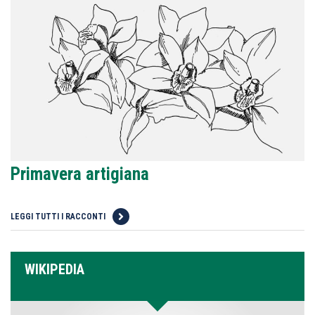
Primavera artigiana
LEGGI TUTTI I RACCONTI
WIKIPEDIA