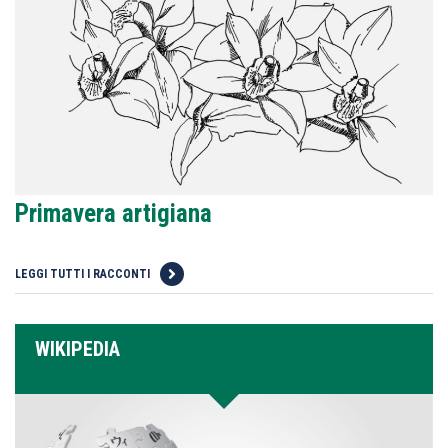
Primavera artigiana
LEGGI TUTTI I RACCONTI
WIKIPEDIA