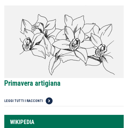
Primavera artigiana
LEGGI TUTTI I RACCONTI
WIKIPEDIA