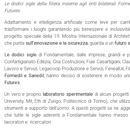
Le dodici sigle della filiera insieme agli enti bilaterali Fo
Futures
Adattamento e intelligenza artificiale come leve per camb
trasformare i luoghi garantendo più benessere e inclusivit
progetto speciale della 19. Mostra Internazionale di Archit
che punta
sull’innovazione e la sicurezza
, guarda a un
futuro 
Le dodici sigle
di Fondamentale, dalle imprese, grandi e pi
Confartigianato Edilizia, Cna Costruzioni, Fiae Casartigiani, 
Lavoro e Servizi, Legacoop Produzione e Servizi, FenealUil, Filca
Formedil e Sanedil
, hanno deciso di sostenere in modo uni
Futures.
Un vero e proprio
laboratorio sperimentale
di alcuni progetti 
University, Mit, Eth di Zurigo, Politecnico di Torino), che uti
strumenti a supporto dell’uomo. A questi progetti se ne aggiu
che tutte le sigle aderenti a Fondamentale hanno messo i
lavoratori e ricercatori.