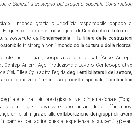
rmedil e Sanedil a sostegno del progetto speciale Construction
iare il mondo grazie a un’edilizia responsabile capace di
à. E’ questo il potente messaggio di
Construction Futures
, il
ettura sostenuto da
Fondamentale – la filiera delle costruzioni
sostenibile
in sinergia con il
mondo della cultura e della ricerca.
ccole, agli artigiani, cooperative e sindacati (Ance, Anaepa
Claai, Confapi Aniem, Agci Produzione e Lavoro, Confcooperative
 Cisl, Fillea Cgil) sotto l’egida
degli enti bilaterali del settore,
tario e condiviso l’ambizioso
progetto speciale Construction
degli atenei tra i più prestigiosi a livello internazionale (Tongji
lizzano tecnologie innovative e robot umanoidi per offrire nuovi
ngeranno altri, grazie alla
collaborazione dei gruppi di lavoro
n campo per aprire questa esperienza a studenti, giovani