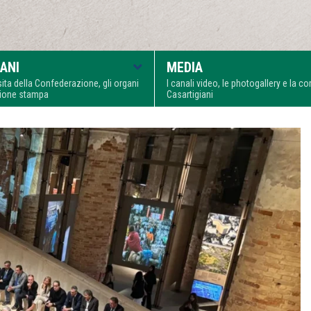
ANI
MEDIA
visita della Confederazione, gli organi
I canali video, le photogallery e la 
zione stampa
Casartigiani