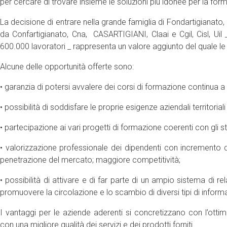
per cercare di trovare insieme le soluzioni più idonee per la for
La decisione di entrare nella grande famiglia di Fondartigianato,
da Confartigianato, Cna, CASARTIGIANI, Claai e Cgil, Cisl, Uil
600.000 lavoratori _ rappresenta un valore aggiunto del quale l
Alcune delle opportunità offerte sono:
• garanzia di potersi avvalere dei corsi di formazione continua a l
• possibilità di soddisfare le proprie esigenze aziendali territoriali
• partecipazione ai vari progetti di formazione coerenti con gli st
• valorizzazione professionale dei dipendenti con incremento 
penetrazione del mercato; maggiore competitività;
• possibilità di attivare e di far parte di un ampio sistema di r
promuovere la circolazione e lo scambio di diversi tipi di inform
I vantaggi per le aziende aderenti si concretizzano con l’ottim
con una migliore qualità dei servizi e dei prodotti forniti.