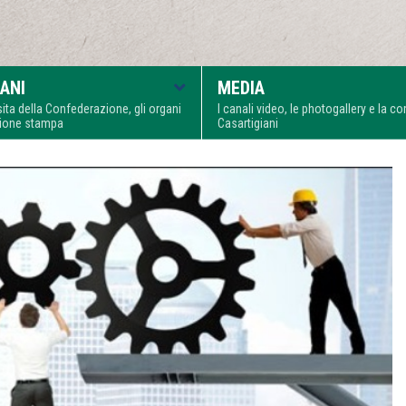
ANI
MEDIA
visita della Confederazione, gli organi
I canali video, le photogallery e la 
zione stampa
Casartigiani