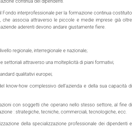
mazione continua dei dipendenti.
 il Fondo interprofessionale per la formazione continua costituito
 _ che associa attraverso le piccole e medie imprese già oltre
e aziende aderenti devono andare giustamente fiere.
ivello regionale, interregionale e nazionale;
 e settoriali attraverso una molteplicità di piani formativi;
andard qualitativi europei;
del know-how complessivo dell’azienda e della sua capacità di
elazioni con soggetti che operano nello stesso settore, al fine di
azione : strategiche, tecniche, commerciali, tecnologiche, ecc.
izzazione della specializzazione professionale dei dipendenti e