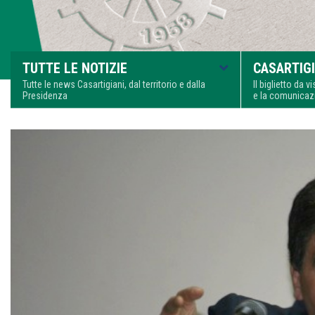
TUTTE LE NOTIZIE
CASARTIGI
Tutte le news Casartigiani, dal territorio e dalla
Il biglietto da 
Presidenza
e la comunica