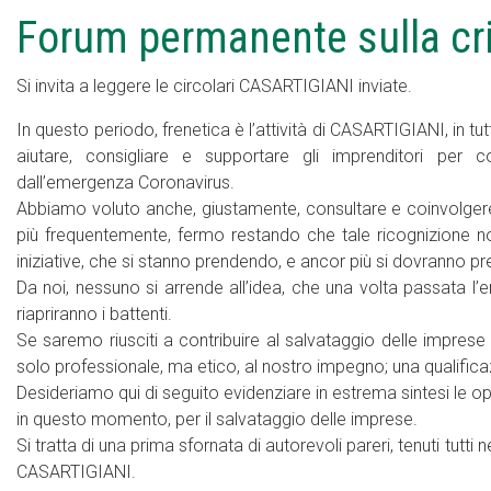
Forum permanente sulla cri
Si invita a leggere le circolari CASARTIGIANI inviate.
In questo periodo, frenetica è l’attività di CASARTIGIANI, in tutti 
aiutare, consigliare e supportare gli imprenditori per c
dall’emergenza Coronavirus.
Abbiamo voluto anche, giustamente, consultare e coinvolgere i d
più frequentemente, fermo restando che tale ricognizione non
iniziative, che si stanno prendendo, e ancor più si dovranno pr
Da noi, nessuno si arrende all’idea, che una volta passata 
riapriranno i battenti.
Se saremo riusciti a contribuire al salvataggio delle impres
solo professionale, ma etico, al nostro impegno; una qualific
Desideriamo qui di seguito evidenziare in estrema sintesi le opin
in questo momento, per il salvataggio delle imprese.
Si tratta di una prima sfornata di autorevoli pareri, tenuti tut
CASARTIGIANI.