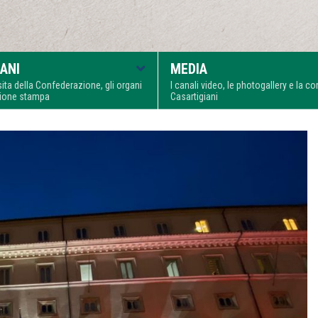
ANI
MEDIA
visita della Confederazione, gli organi
I canali video, le photogallery e la 
zione stampa
Casartigiani