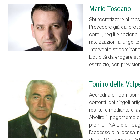
Mario Toscano
Sburocratizzare al mas
Prevedere già dal pros
com.li, reg.li e naziona
rateizzazioni a lungo t
Intervento straordinario 
Liquidità da erogare sub
esercizio, con prevision
Tonino della Volp
Accreditare con somma
correnti dei singoli ar
restituire mediante dil
Abolire il pagamento de
premio INAIL e d il pa
l’accesso alla cassa in
delle P.M. Imprese Art