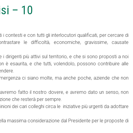
si – 10
i contesti e con tutti gli interlocutori qualificati, per cercare di
ontrastare le difficoltà, economiche, gravissime, causate
irigenti più attivi sul territorio, e che si sono proposti a noi
 è esaurita, e che tutti, volendolo, possono contribuire alle
endere.
l’emergenza ci siano molte, ma anche poche, aziende che non
e avremo fatto il nostro dovere, e avremo dato un senso, non
azione che resterà per sempre.
ioni dei cari colleghi circa le
iniziative più urgenti da adottare
ti nella massima considerazione dal Presidente per le proposte di