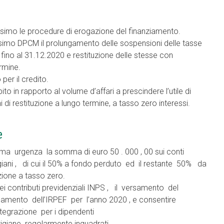
simo le procedure di erogazione del finanziamento.
simo DPCM il prolungamento delle sospensioni delle tasse
li fino al 31.12.2020 e restituzione delle stesse con
ermine.
per il credito.
ito in rapporto al volume d’affari a prescindere l’utile di
i di restituzione a lungo termine, a tasso zero interessi.
e
 urgenza la somma di euro 50 . 000 , 00 sui conti
tigiani , di cui il 50% a fondo perduto ed il restante 50% da
azione a tasso zero.
i contributi previdenziali INPS , il versamento del
gamento dell’IRPEF per l’anno 2020 , e consentire
tegrazione per i dipendenti
igiane regolarmente inquadrati .