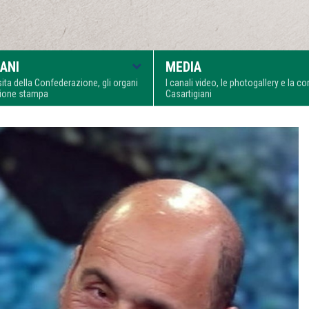
ANI
MEDIA
visita della Confederazione, gli organi
I canali video, le photogallery e la 
zione stampa
Casartigiani