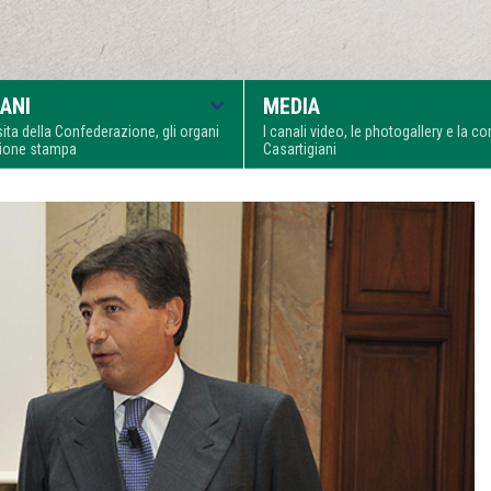
ANI
MEDIA
visita della Confederazione, gli organi
I canali video, le photogallery e la 
zione stampa
Casartigiani