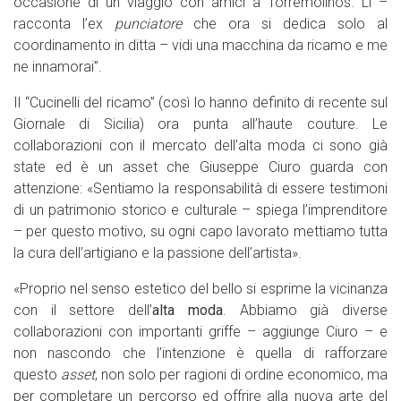
occasione di un viaggio con amici a Torremolinos. Lì –
racconta l’ex
punciatore
che ora si dedica solo al
coordinamento in ditta – vidi una macchina da ricamo e me
ne innamorai”.
Il “Cucinelli del ricamo” (così lo hanno definito di recente sul
Giornale di Sicilia) ora punta all’haute couture. Le
collaborazioni con il mercato dell’alta moda ci sono già
state ed è un asset che Giuseppe Ciuro guarda con
attenzione: «Sentiamo la responsabilità di essere testimoni
di un patrimonio storico e culturale – spiega l’imprenditore
– per questo motivo, su ogni capo lavorato mettiamo tutta
la cura dell’artigiano e la passione dell’artista».
«Proprio nel senso estetico del bello si esprime la vicinanza
con il settore dell’
alta moda
. Abbiamo già diverse
collaborazioni con importanti griffe – aggiunge Ciuro – e
non nascondo che l’intenzione è quella di rafforzare
questo
asset
, non solo per ragioni di ordine economico, ma
per completare un percorso ed offrire alla nuova arte del