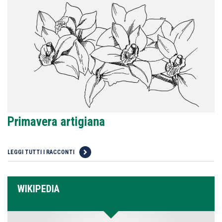
Primavera artigiana
LEGGI TUTTI I RACCONTI
WIKIPEDIA