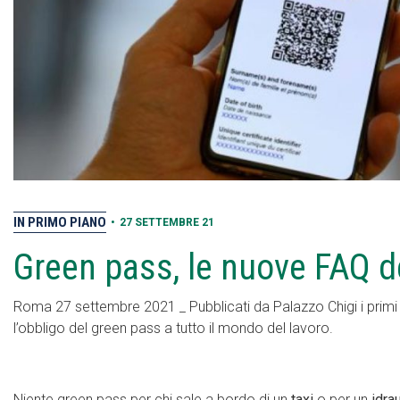
IN PRIMO PIANO
•
27 SETTEMBRE 21
Green pass, le nuove FAQ d
Roma 27 settembre 2021 _ Pubblicati da Palazzo Chigi i primi
l’obbligo del green pass a tutto il mondo del lavoro.
Niente green pass per chi sale a bordo di un
taxi
o per un
idra