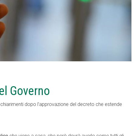
el Governo
 chiarimenti dopo l’approvazione del decreto che estende
ulico
che viene a casa, che però dovrà averlo come tutti gli