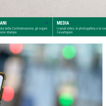
ANI
MEDIA
visita della Confederazione, gli organi
I canali video, le photogallery e la 
zione stampa
Casartigiani