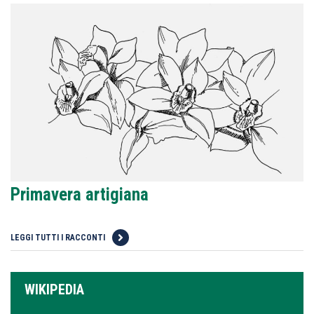
Primavera artigiana
LEGGI TUTTI I RACCONTI
WIKIPEDIA