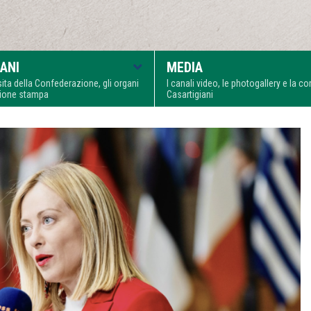
ANI
MEDIA
visita della Confederazione, gli organi
I canali video, le photogallery e la 
zione stampa
Casartigiani