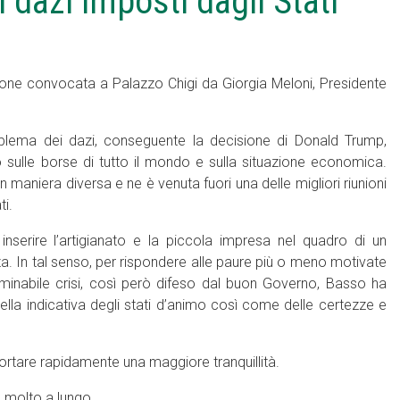
 dazi imposti dagli Stati
ione convocata a Palazzo Chigi da Giorgia Meloni, Presidente
roblema dei dazi, conseguente la decisione di Donald Trump,
o sulle borse di tutto il mondo e sulla situazione economica.
 in maniera diversa e ne è venuta fuori una delle migliori riunioni
ti.
 inserire l’artigianato e la piccola impresa nel quadro di un
In tal senso, per rispondere alle paure più o meno motivate
inabile crisi, così però difeso dal buon Governo, Basso ha
lla indicativa degli stati d’animo così come delle certezze e
rtare rapidamente una maggiore tranquillità.
ta molto a lungo.