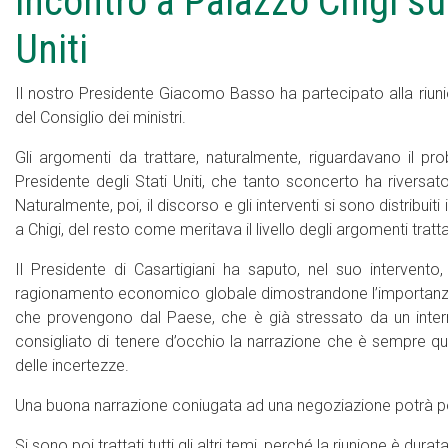
incontro a Palazzo Chigi sui
Uniti
Il nostro Presidente Giacomo Basso ha partecipato alla riun
del Consiglio dei ministri.
Gli argomenti da trattare, naturalmente, riguardavano il p
Presidente degli Stati Uniti, che tanto sconcerto ha riversat
Naturalmente, poi, il discorso e gli interventi si sono distribuiti
a Chigi, del resto come meritava il livello degli argomenti tratta
Il Presidente di Casartigiani ha saputo, nel suo intervento,
ragionamento economico globale dimostrandone l’importanza. 
che provengono dal Paese, che è già stressato da un interm
consigliato di tenere d’occhio la narrazione che è sempre que
delle incertezze.
Una buona narrazione coniugata ad una negoziazione potrà po
Si sono poi trattati tutti gli altri temi, perché la riunione è dura