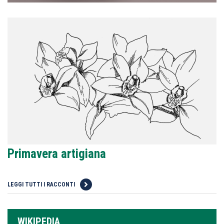
Primavera artigiana
LEGGI TUTTI I RACCONTI
WIKIPEDIA