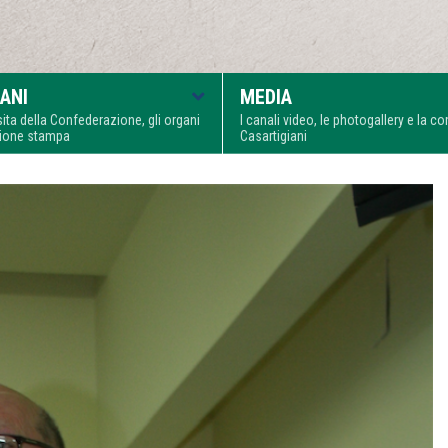
ANI
MEDIA
visita della Confederazione, gli organi
I canali video, le photogallery e la 
zione stampa
Casartigiani