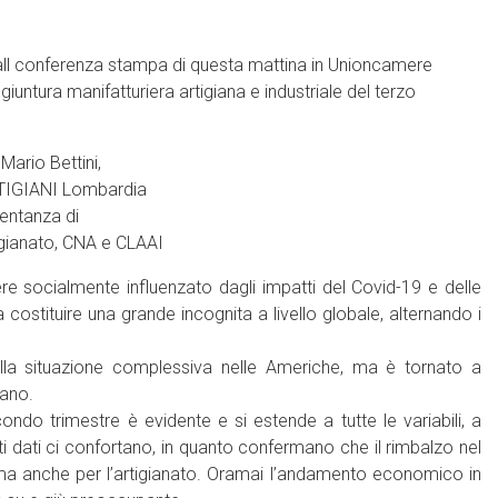
 call conferenza stampa di questa mattina in Unioncamere
untura manifatturiera artigiana e industriale del terzo
Mario Bettini,
TIGIANI Lombardia
entanza di
igianato, CNA e CLAAI
e socialmente influenzato dagli impatti del Covid-19 e delle
stituire una grande incognita a livello globale, alternando i
ella situazione complessiva nelle Americhe, ma è tornato a
iano.
ndo trimestre è evidente e si estende a tutte le variabili, a
esti dati ci confortano, in quanto confermano che il rimbalzo nel
a ma anche per l’artigianato. Oramai l’andamento economico in