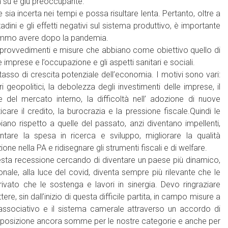
n su e giù preoccupante.
sia incerta nei tempi e possa risultare lenta. Pertanto, oltre a
ttadini e gli effetti negativi sul sistema produttivo, è importante
remmo avere dopo la pandemia.
nali provvedimenti e misure che abbiano come obiettivo quello di
mprese e l’occupazione e gli aspetti sanitari e sociali.
asso di crescita potenziale dell’economia. I motivi sono vari:
i geopolitici, la debolezza degli investimenti delle imprese, il
del mercato interno, la difficoltà nell’ adozione di nuove
re il credito, la burocrazia e la pressione fiscale.Quindi le
iano rispetto a quelle del passato, anzi diventano impellenti,
tare la spesa in ricerca e sviluppo, migliorare la qualità
one nella PA e ridisegnare gli strumenti fiscali e di welfare.
uesta recessione cercando di diventare un paese più dinamico,
ionale, alla luce del covid, diventa sempre più rilevante che le
ato che le sostenga e lavori in sinergia. Devo ringraziare
, sin dall’inizio di questa difficile partita, in campo misure a
associativo e il sistema camerale attraverso un accordo di
sposizione ancora somme per le nostre categorie e anche per