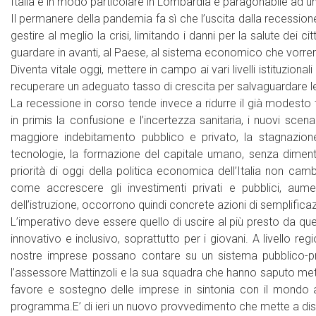
Italia e in modo particolare in Lombardia è paragonabile ad u
Il permanere della pandemia fa sì che l’uscita dalla recessione 
gestire al meglio la crisi, limitando i danni per la salute dei ci
guardare in avanti, al Paese, al sistema economico che vor
Diventa vitale oggi, mettere in campo ai vari livelli istituzio
recuperare un adeguato tasso di crescita per salvaguardare le i
La recessione in corso tende invece a ridurre il già modesto t
in primis la confusione e l’incertezza sanitaria, i nuovi scenar
maggiore indebitamento pubblico e privato, la stagnazione 
tecnologie, la formazione del capitale umano, senza dimentica
priorità di oggi della politica economica dell’Italia non camb
come accrescere gli investimenti privati e pubblici, aumen
dell’istruzione, occorrono quindi concrete azioni di semplificazi
L’imperativo deve essere quello di uscire al più presto da q
innovativo e inclusivo, soprattutto per i giovani. A livello reg
nostre imprese possano contare su un sistema pubblico-priv
l’assessore Mattinzoli e la sua squadra che hanno saputo mettere
favore e sostegno delle imprese in sintonia con il mondo 
programma.E’ di ieri un nuovo provvedimento che mette a di