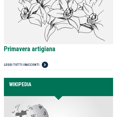
Primavera artigiana
LEGGI TUTTI I RACCONTI
WIKIPEDIA