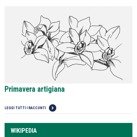
Primavera artigiana
LEGGI TUTTI I RACCONTI
WIKIPEDIA