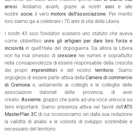
arresi
. Andiamo avanti, grazie ai nostri
soci
e alle
nostre
socie
, il vero
motore dell’associazione
. Per merito
loro siamo qui a celebrare i 70 anni di vita della Libera.
I nostri 43 soci fondatori scelsero uno statuto che aveva
come obbiettivo
unire gli artigiani per dare loro forza e
incisività
in quell’Italia del dopoguerra. Da allora la Libera
non ha mai smesso di
crescere
nei numeri e soprattutto
nella consapevolezza di essere responsabile della crescita
dei propri
imprenditori
e del nostro
territorio
. Siamo
orgogliosi di essere parte attiva della
Camera di commercio
di Cremona
e, unitamente ai colleghi e le colleghe delle
associazioni datoriali della provincia, di aver
creato.
Assieme
, gruppo che parla ad una voce univoca sui
temi importanti. Siamo presenza attiva nei tavoli dell’
ATS
MasterPlan 3C
di cui riconosciamo sin dalla sua redazione
la validità di analisi e le volontà di sviluppo sostenibile e
necessario del territorio.