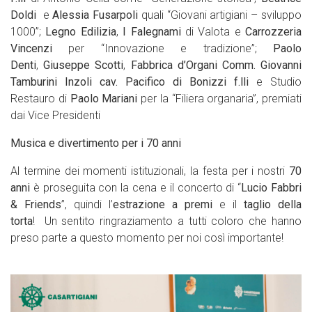
Doldi
e
Alessia Fusarpoli
quali “Giovani artigiani – sviluppo
1000”;
Legno Edilizia
,
I Falegnami
di Valota e
Carrozzeria
Vincenzi
per “Innovazione e tradizione”;
Paolo
Denti
,
Giuseppe Scotti
,
Fabbrica d’Organi Comm. Giovanni
Tamburini Inzoli cav. Pacifico di Bonizzi f.lli
e Studio
Restauro di
Paolo Mariani
per la “Filiera organaria”, premiati
dai Vice Presidenti
Musica e divertimento per i 70 anni
Al termine dei momenti istituzionali, la festa per i nostri
70
anni
è proseguita con la cena e il concerto di “
Lucio Fabbri
& Friends
”, quindi l’
estrazione a premi
e il
taglio della
torta
! Un sentito ringraziamento a tutti coloro che hanno
preso parte a questo momento per noi così importante!