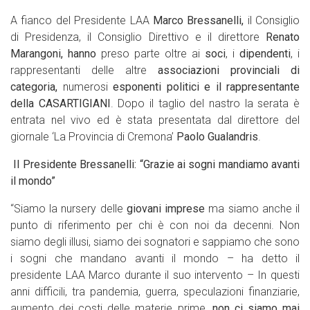
A fianco del Presidente LAA
Marco Bressanelli,
il Consiglio
di Presidenza, il Consiglio Direttivo e il direttore
Renato
Marangoni, hanno
preso parte oltre ai
soci
, i
dipendenti
, i
rappresentanti delle altre
associazioni provinciali di
categoria,
numerosi
esponenti politici e il rappresentante
della CASARTIGIANI
. Dopo il taglio del nastro la serata è
entrata nel vivo ed è stata presentata dal direttore del
giornale ‘La Provincia di Cremona’
Paolo Gualandris
.
Il Presidente Bressanelli: “Grazie ai sogni mandiamo avanti
il mondo”
“Siamo la nursery delle
giovani imprese
ma siamo anche il
punto di riferimento per chi è con noi da decenni. Non
siamo degli illusi, siamo dei sognatori e sappiamo che sono
i sogni che mandano avanti il mondo – ha detto il
presidente LAA Marco durante il suo intervento – In questi
anni difficili, tra pandemia, guerra, speculazioni finanziarie,
aumento dei costi delle materie prime,
non ci siamo mai