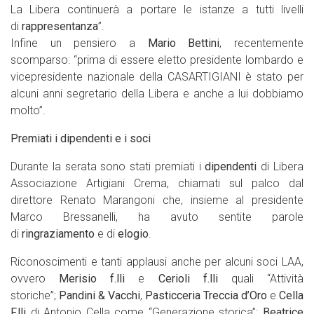
La Libera continuerà a portare le istanze a tutti livelli
di
rappresentanza
”.
Infine un pensiero a
Mario Bettini
, recentemente
scomparso: “prima di essere eletto presidente lombardo e
vicepresidente nazionale della CASARTIGIANI è stato per
alcuni anni segretario della Libera e anche a lui dobbiamo
molto”.
Premiati i dipendenti e i soci
Durante la serata sono stati premiati i
dipendenti
di Libera
Associazione Artigiani Crema, chiamati sul palco dal
direttore Renato Marangoni che, insieme al presidente
Marco Bressanelli, ha avuto sentite parole
di
ringraziamento
e di
elogio
.
Riconoscimenti e tanti applausi anche per alcuni soci LAA,
ovvero
Merisio f.lli
e
Cerioli f.lli
quali “Attività
storiche”;
Pandini & Vacchi
,
Pasticceria Treccia d’Oro
e
Cella
F.lli
di Antonio Cella come “Generazione storica”;
Beatrice