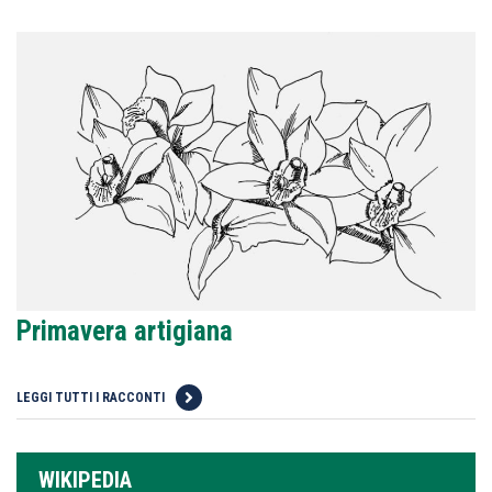
Primavera artigiana
LEGGI TUTTI I RACCONTI
WIKIPEDIA