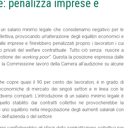
e: penalizza imprese e
 un salario minimo legale che consideriamo negativo per le
llettiva, provocando un’alterazione degli equilibri economici e
le imprese e finirebbero penalizzati proprio i lavoratori i cui
 privati del welfare contrattuale. Tutto ciò senza riuscire a
estione dei
working poor”
. Questa la posizione espressa dalle
o la Commissione lavoro della Camera all’audizione su alcune
he copre quasi il 90 per cento dei lavoratori, è in grado di
economiche di mercato dei singoli settori e in linea con le
 diversi comparti. L’introduzione di un salario minimo legale è
ello stabilito dai contratti collettivi ne provocherebbe la
 uno squilibrio nella rinegoziazione degli aumenti salariali con
 dell’azienda o del settore.
gge vanificherebbe gli sforzi della contrattazione collettiva per