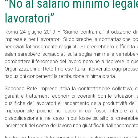
“No al salario minimo legal
lavoratori”
Roma 24 giugno 2019 – “Siamo contrari all’introduzione di
imprese e per i lavoratori. Si colpirebbe la contrattazione co
negoziali faticosamente raggiunti. SI creerebbero difficoltà al
salari sarebbero schiacciati sulla soglia minima e verrebbero
combattere il fenomeno del lavoro nero né a risolvere la qu
Organizzazioni di Rete Imprese Italia intervenute oggi press
risoluzioni concernenti la retribuzione minima oraria.
Secondo Rete Imprese Italia la contrattazione collettiva, c
garantire trattamenti economici coerenti con le situazioni 
qualifiche dei lavoratori e l’andamento della produttività dei
improponibile poiché, nel caso in cui fosse inferiore a qu
disapplicazione e, nel caso in cui fosse più alto, si creerebbe
incrementi del costo del lavoro non giustificati dall’andamento
Inoltre, sottolinea Rete Imprese Italia, il salario minimo per le