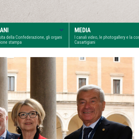
ANI
MEDIA
visita della Confederazione, gli organi
I canali video, le photogallery e la 
zione stampa
Casartigiani