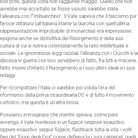
non poté, questa volta non raggiunse maggio. Quello che non
avrebbe mai accettato se fosse vissuto sarebbe stata
l’alleanza con l’“Imbianchino”. Il Vate sapeva che il fascismo pur
feroce dittatura (all’italiana stante la diarchia con quell’ultima
rappresentazione improbabile di monarchia) era espressione
epigona anche se distruttiva del Risorgimento e della sua
cultura di cui si nutriva ostentatamente la ratio intellettuale e
sociale. Le ignominiose leggi razziali, l’alleanza con i Crucchi e la
discesa in guerra con loro avrebbero di fatto, fra lutti e macerie,
fatto morire d’infarto il Risorgimento e i suoi ultimi ideali e i suoi
retaggi.
Per ricompattare l’Italia ci sarebbe poi voluta l’era del
riformismo della prima straordinaria DC e di tutto il movimento
cattolico, ma questa è un’altra storia.
Possiamo immaginare che mentre spirava, come pare
avvenga, il Vate rivedesse in un fugace seppure esaustivo,
oppure esaustivo seppur fugace, flashback tutta la vita: i volti
fieri del “Fiore degli Eroi” come definiva lui i suoi camerati, quelli