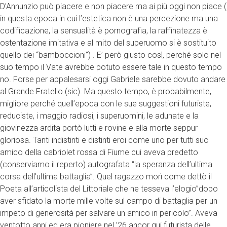
D’Annunzio può piacere e non piacere ma ai più oggi non piace (
in questa epoca in cui l’estetica non è una percezione ma una
codificazione, la sensualità è pornografia, la raffinatezza è
ostentazione imitativa e al mito del superuomo si è sostituito
quello dei “bamboccioni”) . E’ però giusto così, perché solo nel
suo tempo il Vate avrebbe potuto essere tale in questo tempo
no. Forse per appalesarsi oggi Gabriele sarebbe dovuto andare
al Grande Fratello (sic). Ma questo tempo, è probabilmente,
migliore perché quell’epoca con le sue suggestioni futuriste,
reduciste, i maggio radiosi, i superuomini, le adunate e la
giovinezza ardita portò lutti e rovine e alla morte seppur
gloriosa. Tanti indistinti e distinti eroi come uno per tutti suo
amico della cabriolet rossa di Fiume cui aveva predetto
(conserviamo il reperto) autografata “la speranza dell’ultima
corsa dell’ultima battaglia”. Quel ragazzo morì come dettò il
Poeta all’articolista del Littoriale che ne tesseva l’elogio”dopo
aver sfidato la morte mille volte sul campo di battaglia per un
impeto di generosità per salvare un amico in pericolo”. Aveva
ventotto anni ed era pioniere nel ’26 ancor qui futurista delle