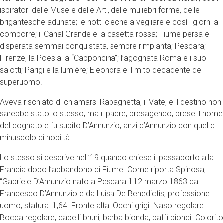
ispiratori delle Muse e delle Arti, delle muliebri forme, delle
brigantesche adunate; le notti cieche a vegliare e così i giorni a
comporre; il Canal Grande e la casetta rossa; Fiume persa e
disperata semmai conquistata, sempre rimpianta; Pescara;
Firenze, la Poesia la “Capponcina”; l’agognata Roma e i suoi
salotti; Parigi e la lumière; Eleonora e il mito decadente del
superuomo.
Aveva rischiato di chiamarsi Rapagnetta, il Vate, e il destino non
sarebbe stato lo stesso, ma il padre, presagendo, prese il nome
del cognato e fu subito D’Annunzio, anzi d’Annunzio con quel d
minuscolo di nobiltà.
Lo stesso si descrive nel ’19 quando chiese il passaporto alla
Francia dopo l’abbandono di Fiume. Come riporta Spinosa,
“Gabriele D’Annunzio nato a Pescara il 12 marzo 1863 da
Francesco D’Annunzio e da Luisa De Benedictis, professione:
uomo; statura: 1,64. Fronte alta. Occhi grigi. Naso regolare.
Bocca regolare, capelli bruni, barba bionda, baffi biondi. Colorito