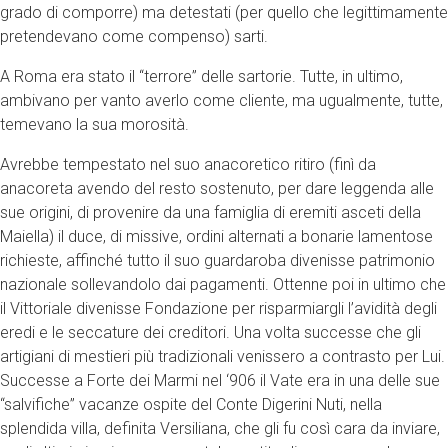
grado di comporre) ma detestati (per quello che legittimamente
pretendevano come compenso) sarti.
A Roma era stato il “terrore” delle sartorie. Tutte, in ultimo,
ambivano per vanto averlo come cliente, ma ugualmente, tutte,
temevano la sua morosità.
Avrebbe tempestato nel suo anacoretico ritiro (finì da
anacoreta avendo del resto sostenuto, per dare leggenda alle
sue origini, di provenire da una famiglia di eremiti asceti della
Maiella) il duce, di missive, ordini alternati a bonarie lamentose
richieste, affinché tutto il suo guardaroba divenisse patrimonio
nazionale sollevandolo dai pagamenti. Ottenne poi in ultimo che
il Vittoriale divenisse Fondazione per risparmiargli l’avidità degli
eredi e le seccature dei creditori. Una volta successe che gli
artigiani di mestieri più tradizionali venissero a contrasto per Lui.
Successe a Forte dei Marmi nel ‘906 il Vate era in una delle sue
“salvifiche” vacanze ospite del Conte Digerini Nuti, nella
splendida villa, definita Versiliana, che gli fu così cara da inviare,