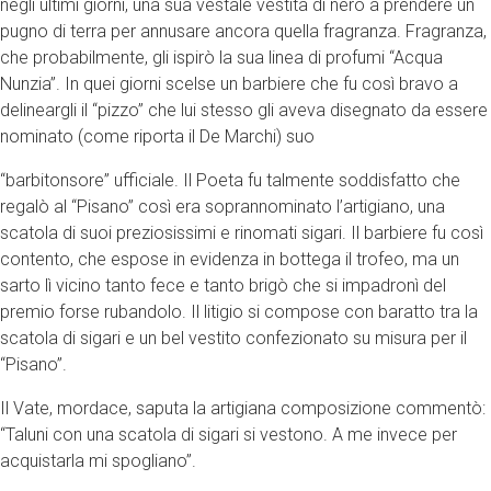
negli ultimi giorni, una sua vestale vestita di nero a prendere un
pugno di terra per annusare ancora quella fragranza. Fragranza,
che probabilmente, gli ispirò la sua linea di profumi “Acqua
Nunzia”. In quei giorni scelse un barbiere che fu così bravo a
delineargli il “pizzo” che lui stesso gli aveva disegnato da essere
nominato (come riporta il De Marchi) suo
“barbitonsore” ufficiale. Il Poeta fu talmente soddisfatto che
regalò al “Pisano” così era soprannominato l’artigiano, una
scatola di suoi preziosissimi e rinomati sigari. Il barbiere fu così
contento, che espose in evidenza in bottega il trofeo, ma un
sarto lì vicino tanto fece e tanto brigò che si impadronì del
premio forse rubandolo. Il litigio si compose con baratto tra la
scatola di sigari e un bel vestito confezionato su misura per il
“Pisano”.
Il Vate, mordace, saputa la artigiana composizione commentò:
“Taluni con una scatola di sigari si vestono. A me invece per
acquistarla mi spogliano”.