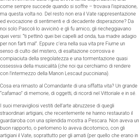
come sempre succede quando si soffre – trovava l’ispirazione,
ma questa volta no. Del resto non era il Vate rappresentazione
ed evocazione di sentimenti e di decadente disperazione? Da
noi solo Pascoli lo avvicinò e gli fu amico; gli riecheggiavano
quei versi: “ti pettinò quei bei capelli ad onda, tua madre adagio
per non farti mal”. Eppure c’era nella sua vita pre Fiume un
senso di culto del mistero, di esaltazione corrosiva e
compiaciuta della sregolatezza e una tormentazione quasi
ossessiva della musicalità (che noi qui cerchiamo di rendere
con l’intermezzo della Manon Lescaut pucciniana).
Cosa era rimasto al Comandante di una siffatta vita? Un grande
“cafarnao” di memorie, di oggetti, di ricordi nel Vittoriale e in sé.
I suoi meravigliosi vestiti dell’arte abruzzese di quegli
straordinari artigiani, che recentemente ne hanno restaurato il
guardaroba con una splendida mostra a Pescara. Non aveva un
buon rapporto, o perlomeno lo aveva dicotomico, con gli
artigiani il Vate, soprattutto per gli amati (per quello che erano in