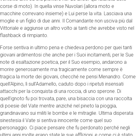
corse di moto). In quella vinse Nuvolari (allora moto e
macchine correvano insieme) e Lui perse la vita. Lasciava una
moglie e un figlio di due anni. Il Comandante non usciva più dal
Vittoriale e aggiunse un altro volto ai tanti che avrebbe visto nel
flashback di rimpianto.
Forse sentiva in ultimo pena e chiedeva perdono per quei tanti
giovani ardimentosi che anche per i Suoi incitamenti, per le Sue
note di esaltazione poetica, per il Suo esempio, andarono a
morire generosamente ma tragicamente come sempre è
tragica la morte dei giovani, checché ne pensi Menandro. Come
quell’Alpino, lì sull’Adamello, caduto dopo i ripetuti insensati
attacchi per la conquista di una roccia, di uno sperone. Di
quell’ignoto fu poi trovata, pare, una bisaccia con una raccolta
di poesie del Vate mentre anziché nel pineto la pioggia,
grandinavano sui militi le bombe e le mitraglie. Ultima disperata
sinestesia il Vate si sentiva innocente come quel suo
personaggio. Ci piace pensare che fu perdonato perché negli
ultimi anni molte erano state le sue afflizioni, e come ci è stato