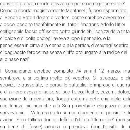
constatato che la morte è avvenuta per emorragia cerebrale”.
Come ci riporta magistralmente Montanelli, fu così risparmiato
al Vecchio Vate il dolore di vedere, come sarebbe avvenuto di lì
a poco, accolto trionfalmente in Italia il “marrano Adolfo Hitler
dall’ignobile faccia offuscata sotto gli indelebili schizzi della tinta
di calce e di colla ond’egli aveva zuppo il pennello, o la
pennellessa in cima alla canna o alla pertica, divenutagli scettro
di pagliaccio feroce ma senza ciuffo prolungato alla radice del
suo naso nazi”.
Il Comandante avrebbe compiuto 74 anni il 12 marzo, ma
sembrava e si sentiva molto più vecchio. Gli strapazzi e gli
stravizi, le trasvolate, le corse, le battaglie, le imprese di guerra
e di amore avevano inciso sul suo fisico. Rughe, eczemi, dolori,
sparizione della dentatura, flogosi estrema delle ghiandole, egli
non teneva più neanche alla Sua proverbiale eleganza e non
scriveva più. Il Vate era muto se non d’accento, di pensier e di
azione. Solo l’ultima donna definita l’ultima “Clematide” (non si
sa bene chi fosse) ancora lo prendeva (con l’ausilio della