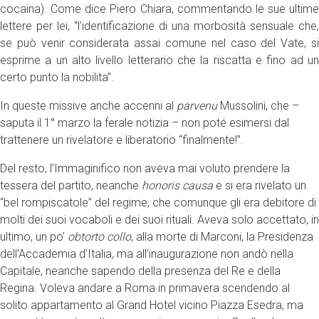
cocaina). Come dice Piero Chiara, commentando le sue ultime
lettere per lei, “l’identificazione di una morbosità sensuale che,
se può venir considerata assai comune nel caso del Vate, si
esprime a un alto livello letterario che la riscatta e fino ad un
certo punto la nobilita”.
In queste missive anche accenni al
parvenu
Mussolini, che –
saputa il 1° marzo la ferale notizia – non poté esimersi dal
trattenere un rivelatore e liberatorio “finalmente!”.
Del resto, l’Immaginifico non aveva mai voluto prendere la
tessera del partito, neanche
honoris causa
e si era rivelato un
“bel rompiscatole” del regime, che comunque gli era debitore di
molti dei suoi vocaboli e dei suoi rituali. Aveva solo accettato, in
ultimo, un po’
obtorto collo
, alla morte di Marconi, la Presidenza
dell’Accademia d’Italia, ma all’inaugurazione non andò nella
Capitale, neanche sapendo della presenza del Re e della
Regina. Voleva andare a Roma in primavera scendendo al
solito appartamento al Grand Hotel vicino Piazza Esedra, ma