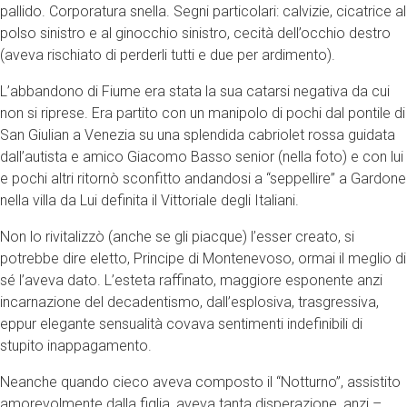
pallido. Corporatura snella. Segni particolari: calvizie, cicatrice al
polso sinistro e al ginocchio sinistro, cecità dell’occhio destro
(aveva rischiato di perderli tutti e due per ardimento).
L’abbandono di Fiume era stata la sua catarsi negativa da cui
non si riprese. Era partito con un manipolo di pochi dal pontile di
San Giulian a Venezia su una splendida cabriolet rossa guidata
dall’autista e amico Giacomo Basso senior (nella foto) e con lui
e pochi altri ritornò sconfitto andandosi a “seppellire” a Gardone
nella villa da Lui definita il Vittoriale degli Italiani.
Non lo rivitalizzò (anche se gli piacque) l’esser creato, si
potrebbe dire eletto, Principe di Montenevoso, ormai il meglio di
sé l’aveva dato. L’esteta raffinato, maggiore esponente anzi
incarnazione del decadentismo, dall’esplosiva, trasgressiva,
eppur elegante sensualità covava sentimenti indefinibili di
stupito inappagamento.
Neanche quando cieco aveva composto il “Notturno”, assistito
amorevolmente dalla figlia, aveva tanta disperazione, anzi –