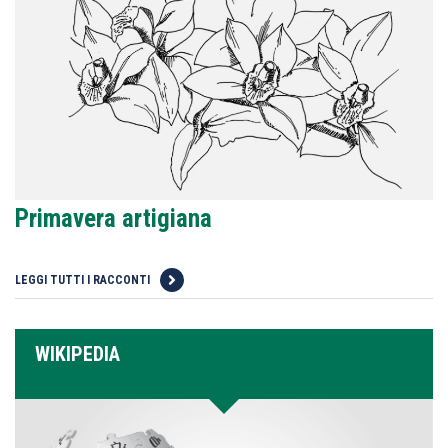
Primavera artigiana
LEGGI TUTTI I RACCONTI
WIKIPEDIA