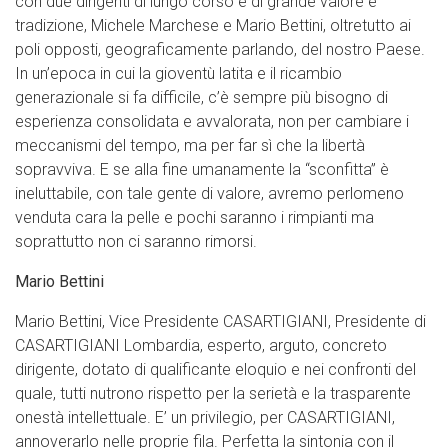
con due dirigenti di lungo corso e di grande valore e
tradizione, Michele Marchese e Mario Bettini, oltretutto ai
poli opposti, geograficamente parlando, del nostro Paese.
In un’epoca in cui la gioventù latita e il ricambio
generazionale si fa difficile, c’è sempre più bisogno di
esperienza consolidata e avvalorata, non per cambiare i
meccanismi del tempo, ma per far sì che la libertà
sopravviva. E se alla fine umanamente la “sconfitta” è
ineluttabile, con tale gente di valore, avremo perlomeno
venduta cara la pelle e pochi saranno i rimpianti ma
soprattutto non ci saranno rimorsi.
Mario Bettini
Mario Bettini, Vice Presidente CASARTIGIANI, Presidente di
CASARTIGIANI Lombardia, esperto, arguto, concreto
dirigente, dotato di qualificante eloquio e nei confronti del
quale, tutti nutrono rispetto per la serietà e la trasparente
onestà intellettuale. E’ un privilegio, per CASARTIGIANI,
annoverarlo nelle proprie fila. Perfetta la sintonia con il