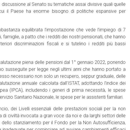
 discussione al Senato su tematiche assai divisive quali quelle
n cui il Paese ha enorme bisogno di politiche espansive per
abbastanza equilibrata l’impostazione che vede l’impiego di 7
i, famiglie, a patto che i redditi dei nostri pensionati, che hanno
iori discriminazioni fiscali e si tutelino i redditi più bassi
 rivalutazione piena delle pensioni dal 1° gennaio 2022, ponendo
sono susseguite per legge negli ultimi anni che hanno portato a
adesso necessario non solo un recupero, seppur graduale, delle
tazione annuale calcolata dall’ISTAT, adottando l’indice dei
ea (IPCA), includendo i generi di prima necessità, le spese
vizio Sanitario Nazionale, le spese per le assistenti familiari.
o, dei Livelli essenziali delle prestazioni sociali per la non
di civiltà invocata a gran voce da noi e da larghi settori delle
to dello stanziamento per il Fondo per la Non Autosufficienza,
e inadeguate per cominciare ad avviare cambiamenti efficaci