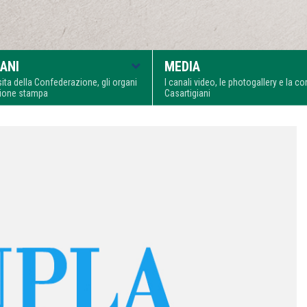
ANI
MEDIA
visita della Confederazione, gli organi
I canali video, le photogallery e la 
zione stampa
Casartigiani