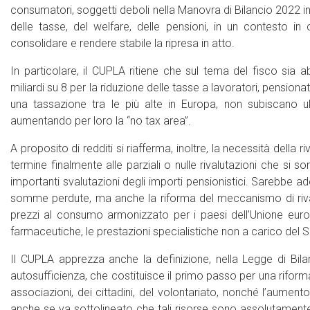
consumatori, soggetti deboli nella Manovra di Bilancio 2022 in
delle tasse, del welfare, delle pensioni, in un contesto i
consolidare e rendere stabile la ripresa in atto.
In particolare, il CUPLA ritiene che sul tema del fisco sia 
miliardi su 8 per la riduzione delle tasse a lavoratori, pensionat
una tassazione tra le più alte in Europa, non subiscano ulter
aumentando per loro la “no tax area”.
A proposito di redditi si riafferma, inoltre, la necessità della
termine finalmente alle parziali o nulle rivalutazioni che si 
importanti svalutazioni degli importi pensionistici. Sarebbe 
somme perdute, ma anche la riforma del meccanismo di rivalu
prezzi al consumo armonizzato per i paesi dell’Unione europ
farmaceutiche, le prestazioni specialistiche non a carico del Ser
Il CUPLA apprezza anche la definizione, nella Legge di Bilanci
autosufficienza, che costituisce il primo passo per una riforma 
associazioni, dei cittadini, del volontariato, nonché l’aumen
anche se va sottolineato che tali risorse sono assolutament