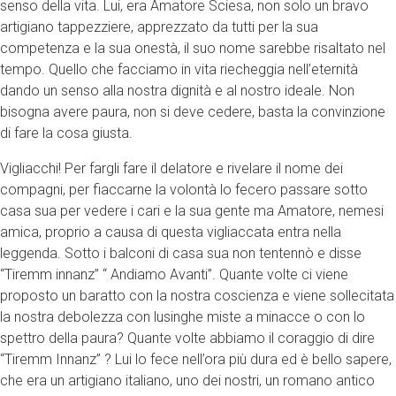
senso della vita. Lui, era Amatore Sciesa, non solo un bravo
artigiano tappezziere, apprezzato da tutti per la sua
competenza e la sua onestà, il suo nome sarebbe risaltato nel
tempo. Quello che facciamo in vita riecheggia nell’eternità
dando un senso alla nostra dignità e al nostro ideale. Non
bisogna avere paura, non si deve cedere, basta la convinzione
di fare la cosa giusta.
Vigliacchi! Per fargli fare il delatore e rivelare il nome dei
compagni, per fiaccarne la volontà lo fecero passare sotto
casa sua per vedere i cari e la sua gente ma Amatore, nemesi
amica, proprio a causa di questa vigliaccata entra nella
leggenda. Sotto i balconi di casa sua non tentennò e disse
“Tiremm innanz” “ Andiamo Avanti”. Quante volte ci viene
proposto un baratto con la nostra coscienza e viene sollecitata
la nostra debolezza con lusinghe miste a minacce o con lo
spettro della paura? Quante volte abbiamo il coraggio di dire
“Tiremm Innanz” ? Lui lo fece nell’ora più dura ed è bello sapere,
che era un artigiano italiano, uno dei nostri, un romano antico