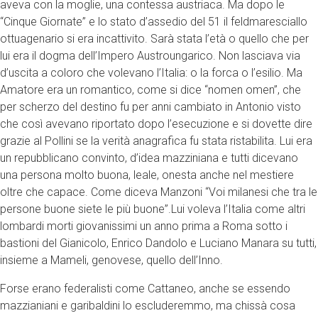
aveva con la moglie, una contessa austriaca. Ma dopo le
“Cinque Giornate” e lo stato d’assedio del 51 il feldmaresciallo
ottuagenario si era incattivito. Sarà stata l’età o quello che per
lui era il dogma dell’Impero Austroungarico. Non lasciava via
d’uscita a coloro che volevano l’Italia: o la forca o l’esilio. Ma
Amatore era un romantico, come si dice “nomen omen”, che
per scherzo del destino fu per anni cambiato in Antonio visto
che così avevano riportato dopo l’esecuzione e si dovette dire
grazie al Pollini se la verità anagrafica fu stata ristabilita. Lui era
un repubblicano convinto, d’idea mazziniana e tutti dicevano
una persona molto buona, leale, onesta anche nel mestiere
oltre che capace. Come diceva Manzoni “Voi milanesi che tra le
persone buone siete le più buone”.Lui voleva l’Italia come altri
lombardi morti giovanissimi un anno prima a Roma sotto i
bastioni del Gianicolo, Enrico Dandolo e Luciano Manara su tutti,
insieme a Mameli, genovese, quello dell’Inno.
Forse erano federalisti come Cattaneo, anche se essendo
mazzianiani e garibaldini lo escluderemmo, ma chissà cosa