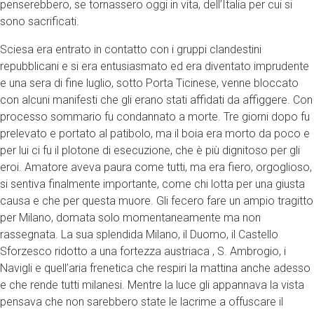
penserebbero, se tornassero oggi in vita, dell’Italia per cui si
sono sacrificati.
Sciesa era entrato in contatto con i gruppi clandestini
repubblicani e si era entusiasmato ed era diventato imprudente
e una sera di fine luglio, sotto Porta Ticinese, venne bloccato
con alcuni manifesti che gli erano stati affidati da affiggere. Con
processo sommario fu condannato a morte. Tre giorni dopo fu
prelevato e portato al patibolo, ma il boia era morto da poco e
per lui ci fu il plotone di esecuzione, che è più dignitoso per gli
eroi. Amatore aveva paura come tutti, ma era fiero, orgoglioso,
si sentiva finalmente importante, come chi lotta per una giusta
causa e che per questa muore. Gli fecero fare un ampio tragitto
per Milano, domata solo momentaneamente ma non
rassegnata. La sua splendida Milano, il Duomo, il Castello
Sforzesco ridotto a una fortezza austriaca , S. Ambrogio, i
Navigli e quell’aria frenetica che respiri la mattina anche adesso
e che rende tutti milanesi. Mentre la luce gli appannava la vista
pensava che non sarebbero state le lacrime a offuscare il