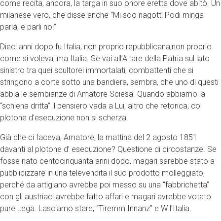
come recita, ancora, la targa in suo onore eretta dove abitò. Un
milanese vero, che disse anche “Mi soo nagott! Podi minga
parlà, e parli no!”
Dieci anni dopo fu Italia, non proprio repubblicana,non proprio
come si voleva, ma Italia. Se vai all’Altare della Patria sul lato
sinistro tra quei scultorei immortalati, combattenti che si
stringono a corte sotto una bandiera, sembra, che uno di questi
abbia le sembianze di Amatore Sciesa. Quando abbiamo la
“schiena dritta” il pensiero vada a Lui, altro che retorica, col
plotone d’esecuzione non si scherza.
Già che ci faceva, Amatore, la mattina del 2 agosto 1851
davanti al plotone d’ esecuzione? Questione di circostanze. Se
fosse nato centocinquanta anni dopo, magari sarebbe stato a
pubblicizzare in una televendita il suo prodotto molleggiato,
perché da artigiano avrebbe poi messo su una “fabbrichetta”
con gli austriaci avrebbe fatto affari e magari avrebbe votato
pure Lega. Lasciamo stare, “Tiremm Innanz” e W l’Italia.