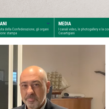
ANI
MEDIA
visita della Confederazione, gli organi
I canali video, le photogallery e la 
zione stampa
Casartigiani