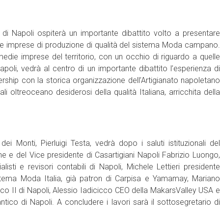
i Napoli ospiterà un importante dibattito volto a presentare
le imprese di produzione di qualità del sistema Moda campano.
die imprese del territorio, con un occhio di riguardo a quelle
poli, vedrà al centro di un importante dibattito l’esperienza di
ship con la storica organizzazione dell’Artigianato napoletano
i oltreoceano desiderosi della qualità Italiana, arricchita della
i Monti, Pierluigi Testa, vedrà dopo i saluti istituzionali del
 e del Vice presidente di Casartigiani Napoli Fabrizio Luongo,
sti e revisori contabili di Napoli, Michele Lettieri presidente
istema Moda Italia, già patron di Carpisa e Yamamay, Mariano
co II di Napoli, Alessio Iadicicco CEO della MakarsValley USA e
tico di Napoli. A concludere i lavori sarà il sottosegretario di