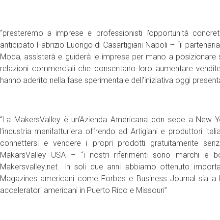
“presteremo a imprese e professionisti l’opportunità concre
anticipato Fabrizio Luongo di Casartigiani Napoli – “il partenar
Moda, assisterà e guiderà le imprese per mano a posizionare su
relazioni commerciali che consentano loro aumentare vendite
hanno aderito nella fase sperimentale dell’iniziativa oggi prese
“La MakersValley è un’Azienda Americana con sede a New Yor
l’industria manifatturiera offrendo ad Artigiani e produttori ital
connettersi e vendere i propri prodotti gratuitamente sen
MakarsValley USA – “i nostri riferimenti sono marchi e bo
Makersvalley.net. In soli due anni abbiamo ottenuto importa
Magazines americani come Forbes e Business Journal sia a livel
acceleratori americani in Puerto Rico e Missouri”