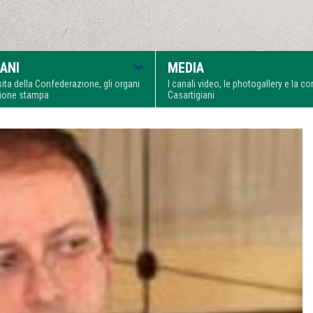
ANI
MEDIA
visita della Confederazione, gli organi
I canali video, le photogallery e la 
zione stampa
Casartigiani