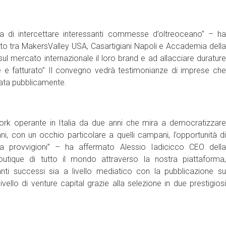
ta di intercettare interessanti commesse d’oltreoceano” – ha
iato tra MakersValley USA, Casartigiani Napoli e Accademia della
l mercato internazionale il loro brand e ad allacciare durature
 e fatturato” Il convegno vedrà testimonianze di imprese che
ntata pubblicamente.
k operante in Italia da due anni che mira a democratizzare
iani, con un occhio particolare a quelli campani, l’opportunità di
za provvigioni” – ha affermato Alessio Iadicicco CEO della
utique di tutto il mondo attraverso la nostra piattaforma,
nti successi sia a livello mediatico con la pubblicazione su
lo di venture capital grazie alla selezione in due prestigiosi