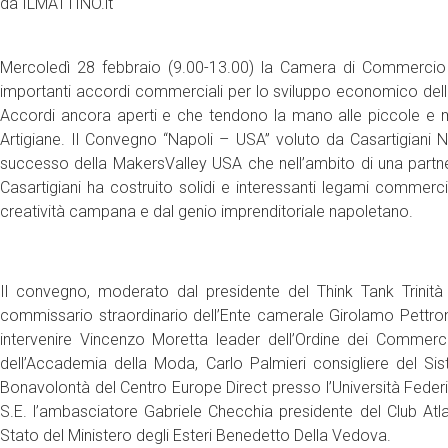
da ILMATTINO.it
Mercoledì 28 febbraio (9.00-13.00) la Camera di Commercio d
importanti accordi commerciali per lo sviluppo economico del
Accordi ancora aperti e che tendono la mano alle piccole e me
Artigiane. Il Convegno “Napoli – USA” voluto da Casartigiani Na
successo della MakersValley USA che nell’ambito di una partner
Casartigiani ha costruito solidi e interessanti legami commercial
creatività campana e dal genio imprenditoriale napoletano.
Il convegno, moderato dal presidente del Think Tank Trinità de
commissario straordinario dell’Ente camerale Girolamo Pettrone
intervenire Vincenzo Moretta leader dell’Ordine dei Commerciali
dell’Accademia della Moda, Carlo Palmieri consigliere del S
Bonavolontà del Centro Europe Direct presso l’Università Federi
S.E. l’ambasciatore Gabriele Checchia presidente del Club Atlan
Stato del Ministero degli Esteri Benedetto Della Vedova.