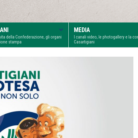
ANI
MEDIA
visita della Confederazione, gli organi
I canali video, le photogallery e la 
zione stampa
Casartigiani