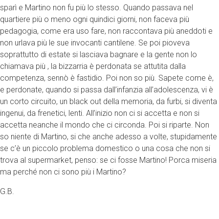
sparì e Martino non fu più lo stesso. Quando passava nel
quartiere più o meno ogni quindici giorni, non faceva più
pedagogia, come era uso fare, non raccontava più aneddoti e
non urlava più le sue invocanti cantilene. Se poi pioveva
soprattutto di estate si lasciava bagnare e la gente non lo
chiamava più , la bizzarria è perdonata se attutita dalla
competenza, sennò è fastidio. Poi non so più. Sapete come è,
e perdonate, quando si passa dall’infanzia all’adolescenza, vi è
un corto circuito, un black out della memoria, da furbi, si diventa
ingenui, da frenetici, lenti. All’inizio non ci si accetta e non si
accetta neanche il mondo che ci circonda. Poi si riparte. Non
so niente di Martino, si che anche adesso a volte, stupidamente
se c’è un piccolo problema domestico o una cosa che non si
trova al supermarket, penso: se ci fosse Martino! Porca miseria
ma perché non ci sono più i Martino?
G.B.