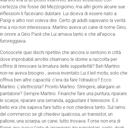
certezza che fosse del Mezzogiorno, ma altri giorni alcune sue
inflessioni ti facevano dubitare. Lui diceva di essere nato a
Parigi e altro non voleva dire. Certo gli adulti sapevano la verità
ma a noi non interessava. Martino aveva un cane di nome Gino,
in onore a Gino Paoli che Lui amava tanto e che all’epoca
furoreggiava.
Conoscete quei dischi ripetitivi che ancora si sentono in città
dove improbabili arrotini chiamano le donne a raccolta per
offrirsi di rinnovare la limatura delle suppellettili? Beh Martino
non ne aveva bisogno , aveva inventato Lui il leit motiv, solo che
offriva ben altre capacità: c’era da fare l’idraulico? Ecco
Martino. L’elettricista? Pronto Martino. Stringere, allargare un
pantalone? Sempre Martino. Finanche fare una puntura, riparare
le scarpe, riparare una serranda, aggiustare il televisore. E il
bello era che sapeva fare tutto e non chiedeva tanto. Sul ramo
del commercio se gli chiedevi qualcosa, un transistor, un
pallone, una sciarpa, un cane, tutto trovava. Forse non era di
Parigi, ma aveva l’arte di arrangiarsi dei napoletani, certo, degli