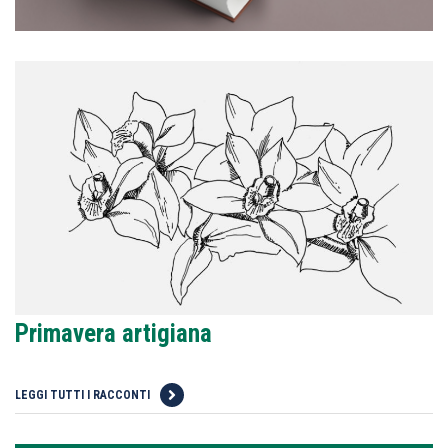
Primavera artigiana
LEGGI TUTTI I RACCONTI