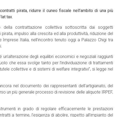
ontratti pirata, ridurre il cuneo fiscale nell’ambito di una più
lat tax.
della contrattazione collettiva sottoscritta dai soggetti
irata, impulso alla crescita ed alla produttività, riduzione del
Imprese Italia, nell’incontro tenuto oggi a Palazzo Chigi tra
i.
un’alterazione degli equilibri economici e negoziali raggiunti
ruolo che essa svolge tanto per l’individuazione di trattamenti
le collettive e di sistemi di welfare integrativi”, si legge nel
ancora nel documento dei rappresentanti dell’artigianato, del
erso un più generale processo di revisione delle aliquote IRPEF,
strumenti in grado di regolare efficacemente le prestazioni
ratti a termine, l’esigenza di abolire, rispetto all’impianto del