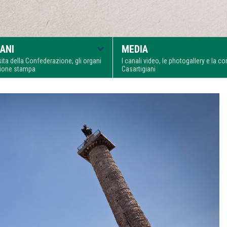
ANI
MEDIA
visita della Confederazione, gli organi
I canali video, le photogallery e la 
zione stampa
Casartigiani