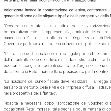
Rete Imprese Italia oggi all’incontro a Palazzo Chigi
Valorizzare invece la contrattazione collettiva, contrastare i c
generale riforma delle aliquote Irpef e nella prospettiva della F
“Occorre una strategia in quattro mosse: valorizzazione 
comparativamente più rappresentativi, contrasto dei contratti p
cuneo fiscale”. Lo hanno affermato le Organizzazioni di Rete 
Governo e parti sociali in materia di lavoro e di politiche social
“L’introduzione di un salario minimo legale porterebbe con sé 
dalla contrattazione collettiva, minandone strutturalmente il 
economici congrui e coerenti quanto per l’organizzazione di tute
documento di Rete Imprese Italia predisposto per l’incontro.
“La riduzione del cuneo fiscale deve realizzarsi – si legge 
terziario di mercato, delle PMI e dell’impresa diffusa – attrav
nella prospettiva della flat tax”.
Ribadita la necessità, dopo l’abrogazione dei voucher, di 
occasionali, Rete Imprese Italia segnala poi, in materia di cont