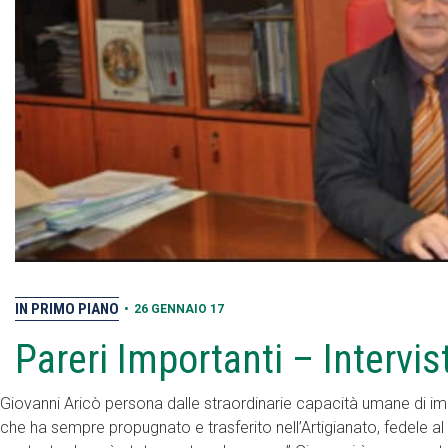
IN PRIMO PIANO
•
26 GENNAIO 17
Pareri Importanti – Intervis
Giovanni Aricò persona dalle straordinarie capacità umane di impeg
che ha sempre propugnato e trasferito nell’Artigianato, fedele a