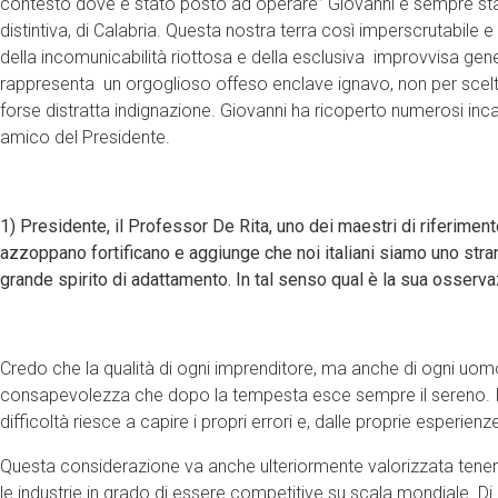
contesto dove è stato posto ad operare” Giovanni è sempre stat
distintiva, di Calabria. Questa nostra terra così imperscrutabile e 
della incomunicabilità riottosa e della esclusiva improvvisa gen
rappresenta un orgoglioso offeso enclave ignavo, non per scelt
forse distratta indignazione. Giovanni ha ricoperto numerosi inc
amico del Presidente.
1) Presidente, il Professor De Rita, uno dei maestri di riferimen
azzoppano fortificano e aggiunge che noi italiani siamo uno str
grande spirito di adattamento. In tal senso qual è la sua osserva
Credo che la qualità di ogni imprenditore, ma anche di ogni uomo, 
consapevolezza che dopo la tempesta esce sempre il sereno. In
difficoltà riesce a capire i propri errori e, dalle proprie esperienze, 
Questa considerazione va anche ulteriormente valorizzata tene
le industrie in grado di essere competitive su scala mondiale. Di c