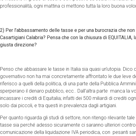
professionalità, ogni mattina ci mettono tutta la loro buona volontà,
2) Per l’abbassamento delle tasse e per una burocrazia che non 
Casartigiani Calabria? Pensa che con la chiusura di EQUITALIA, la 
giusta direzione?
Penso che abbassare le tasse in Italia sia quasi un’utopia. Dico 
governativo non ha mai concretamente affrontato le due leve del
riferisco a quelli della politica, di una parte della Pubblica Ammi
sperperano il denaro pubblico, ecc.. Dall’altra parte manca la vo
incassare i crediti di Equitalia; infatti dei 500 miliardi di crediti
solo dai piccoli, e tra questi in prevalenza dagli artigiani.
Per quanto riguarda gli studi di settore, non ritengo rilevante ta
tasse sia perché adesso sicuramente ci saranno ulteriori control
comunicazione della liquidazione IVA periodica, con pesanti sanz