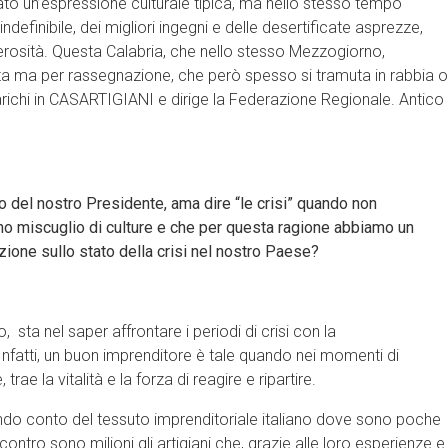
o un’espressione culturale tipica, ma nello stesso tempo
indefinibile, dei migliori ingegni e delle desertificate asprezze,
erosità. Questa Calabria, che nello stesso Mezzogiorno,
a ma per rassegnazione, che però spesso si tramuta in rabbia o
arichi in CASARTIGIANI e dirige la Federazione Regionale. Antico
to del nostro Presidente, ama dire “le crisi” quando non
ano miscuglio di culture e che per questa ragione abbiamo un
zione sullo stato della crisi nel nostro Paese?
sta nel saper affrontare i periodi di crisi con la
fatti, un buon imprenditore è tale quando nei momenti di
trae la vitalità e la forza di reagire e ripartire.
ndo conto del tessuto imprenditoriale italiano dove sono poche
ontro sono milioni gli artigiani che, grazie alle loro esperienze e