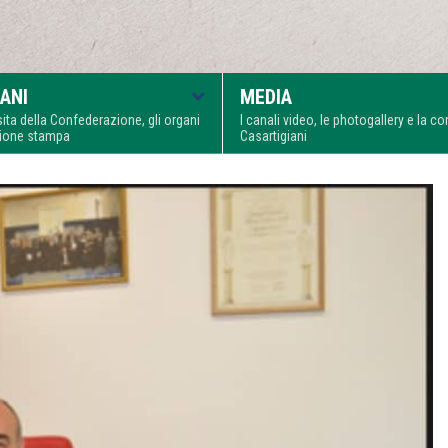
ANI
MEDIA
visita della Confederazione, gli organi
I canali video, le photogallery e la 
zione stampa
Casartigiani